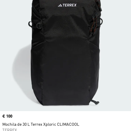
Precio
€ 100
Mochila de 30 L Terrex Xploric CLIMACOOL
TERREX