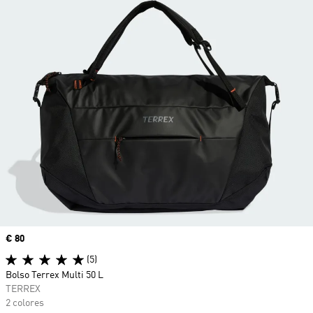
Precio
€ 80
(5)
Bolso Terrex Multi 50 L
TERREX
2 colores