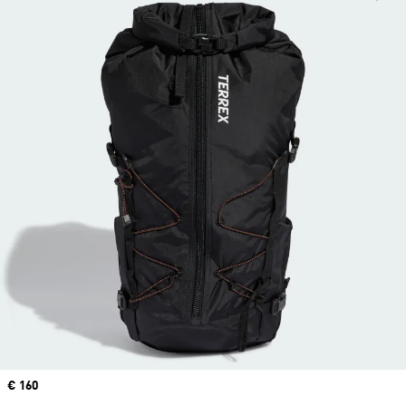
Precio
€ 160