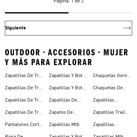
Página: 1 de 2
Siguiente
OUTDOOR • ACCESORIOS • MUJER
Y MÁS PARA EXPLORAR
Zapatillas De Trail
Zapatillas Y Botas
Chaquetas Gore-
Running
De Senderismo
tex®
Zapatillas De Trail
Zapatillas Y Botas
Chaquetas De
Running
De Senderismo
Invierno
Zapatillas De Trail
Zapatillas De
Zapatillas
Impermeables
Para Hombre
Running Para
Senderismo Para
Outdoor
Zapatillas De Trail
Zapatos De
Zapatillas Trail
Hombre
Mujer
Running Para
Escalada
Negras
Pantalones Cortos
Zapatillas Mtb
Zapatillas
Mujer
Para Trail
Trekking Negras