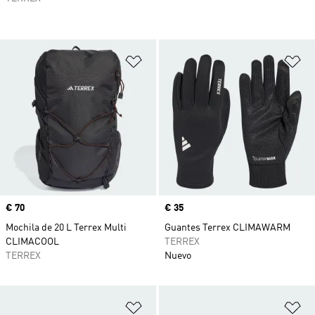
Añadir a la lista de deseos
Añ
Precio
€ 70
Precio
€ 35
Mochila de 20 L Terrex Multi
Guantes Terrex CLIMAWARM
CLIMACOOL
TERREX
TERREX
Nuevo
Añadir a la lista de deseos
Añ