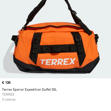
Precio
€ 130
Terrex Xperior Expedition Duffel 50L
TERREX
2 colores