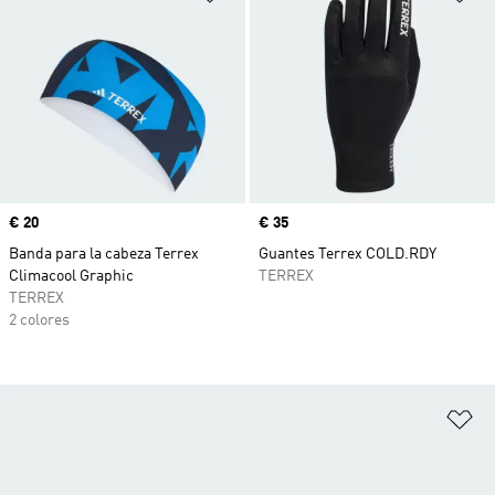
Precio
€ 20
Precio
€ 35
Banda para la cabeza Terrex
Guantes Terrex COLD.RDY
Climacool Graphic
TERREX
TERREX
2 colores
Añ