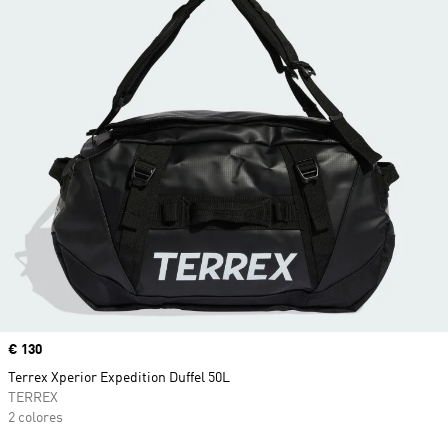
Precio
€ 130
Terrex Xperior Expedition Duffel 50L
TERREX
2 colores