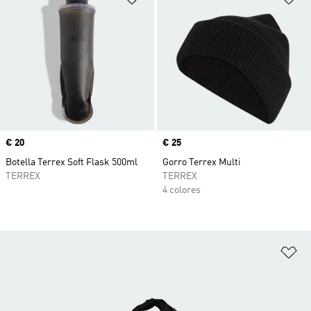
Precio
€ 20
Precio
€ 25
Botella Terrex Soft Flask 500ml
Gorro Terrex Multi
TERREX
TERREX
4 colores
Añ