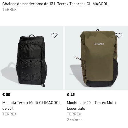
Chaleco de senderismo de 15 L Terrex Techrock CLIMACOOL
TERREX
Añadir a la lista de deseos
Añ
Precio
€ 80
Precio
€ 45
Mochila Terrex Multi CLIMACOOL
Mochila de 20 L Terrex Multi
de 30 l
Essentials
TERREX
TERREX
2 colores