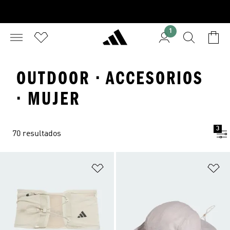
1
OUTDOOR · ACCESORIOS
· MUJER
3
70 resultados
Añadir a la lista de deseos
Añ