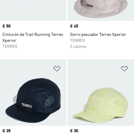
Precio
€ 50
Precio
€ 45
Cinturón de Trail Running Terrex
Gorro pescador Terrex Xperior
Xperior
TERREX
TERREX
2 colores
Añadir a la lista de deseos
Añ
Precio
€ 35
Precio
€ 30