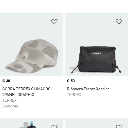
Añadir a la lista de deseos
Añ
Precio
€ 30
Precio
€ 50
GORRA TERREX CLIMACOOL
Riñonera Terrex Xperior
5PANEL GRAPHIC
TERREX
TERREX
2 colores
Añadir a la lista de deseos
Añ