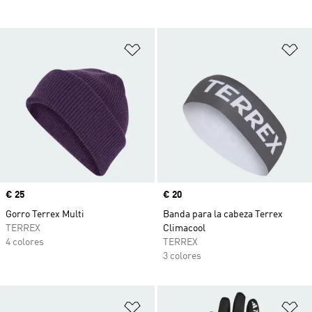
Añadir a la lista de deseos
Añ
Precio
€ 25
Precio
€ 20
Gorro Terrex Multi
Banda para la cabeza Terrex
TERREX
Climacool
4 colores
TERREX
3 colores
Añadir a la lista de deseos
Añ