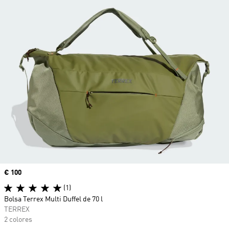
Precio
€ 100
(1)
Bolsa Terrex Multi Duffel de 70 l
TERREX
2 colores