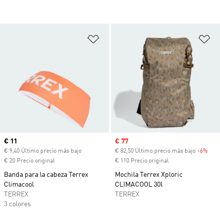
Añadir a la lista de deseos
Añ
Precio actual
€ 11
Precio de venta
€ 77
€ 9,40 Último precio más bajo
€ 82,50 Último precio más bajo
-6%
Desc
€ 20 Precio original
€ 110 Precio original
Banda para la cabeza Terrex
Mochila Terrex Xploric
Climacool
CLIMACOOL 30l
TERREX
TERREX
3 colores