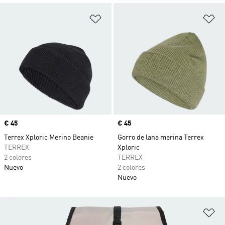
Añadir a la lista de deseos
Añ
Precio
€ 45
Precio
€ 45
Terrex Xploric Merino Beanie
Gorro de lana merina Terrex
TERREX
Xploric
2 colores
TERREX
Nuevo
2 colores
Nuevo
Añ