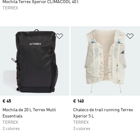
Mochila Terrex Xperior CLIMACOOL 40 l
TERREX
Añadir a la lista de deseos
Añ
Precio
€ 45
Precio
€ 140
Mochila de 20 L Terrex Multi
Chaleco de trail running Terrex
Essentials
Xperior 5 L
TERREX
TERREX
2 colores
3 colores