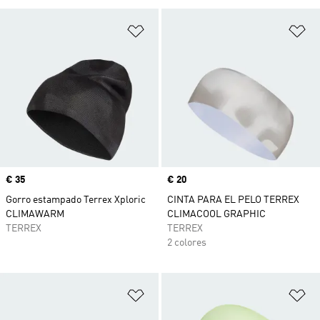
Añadir a la lista de deseos
Añ
Precio
€ 35
Precio
€ 20
Gorro estampado Terrex Xploric
CINTA PARA EL PELO TERREX
CLIMAWARM
CLIMACOOL GRAPHIC
TERREX
TERREX
2 colores
Añadir a la lista de deseos
Añ