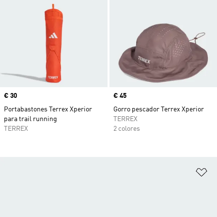
Precio
€ 30
Precio
€ 45
Portabastones Terrex Xperior
Gorro pescador Terrex Xperior
para trail running
TERREX
TERREX
2 colores
Añ