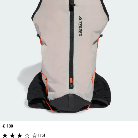
Precio
€ 130
(15)