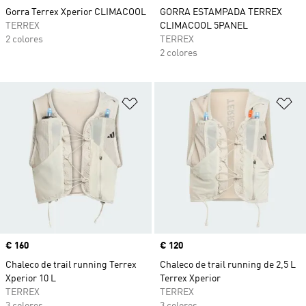
Gorra Terrex Xperior CLIMACOOL
GORRA ESTAMPADA TERREX
TERREX
CLIMACOOL 5PANEL
2 colores
TERREX
2 colores
Añadir a la lista de deseos
Añ
Precio
€ 160
Precio
€ 120
Chaleco de trail running Terrex
Chaleco de trail running de 2,5 L
Xperior 10 L
Terrex Xperior
TERREX
TERREX