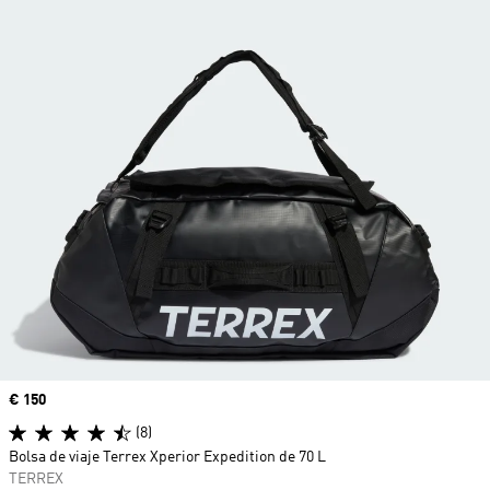
Precio
€ 150
(8)
Bolsa de viaje Terrex Xperior Expedition de 70 L
TERREX