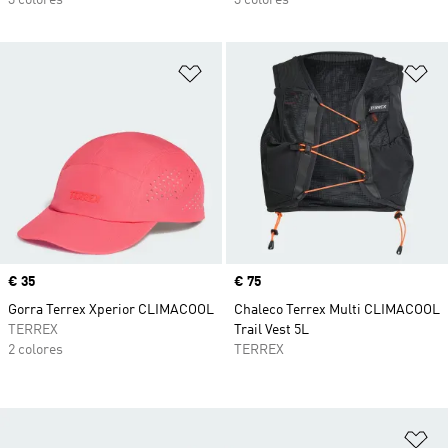
3 colores
3 colores
Añadir a la lista de deseos
Añ
Precio
€ 35
Precio
€ 75
Gorra Terrex Xperior CLIMACOOL
Chaleco Terrex Multi CLIMACOOL
TERREX
Trail Vest 5L
2 colores
TERREX
Añ