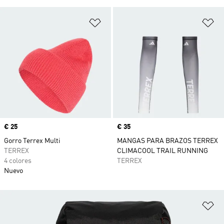
Añadir a la lista de deseos
Añ
Precio
€ 25
Precio
€ 35
Gorro Terrex Multi
MANGAS PARA BRAZOS TERREX
TERREX
CLIMACOOL TRAIL RUNNING
4 colores
TERREX
Nuevo
Añ