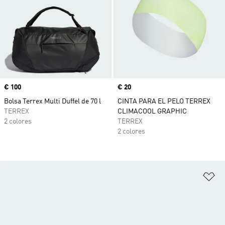
Precio
€ 100
Precio
€ 20
Bolsa Terrex Multi Duffel de 70 l
CINTA PARA EL PELO TERREX
TERREX
CLIMACOOL GRAPHIC
2 colores
TERREX
2 colores
Añ