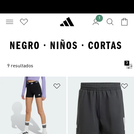
1
NEGRO · NIÑOS · CORTAS
3
9 resultados
Añadir a la lista de deseos
Añ