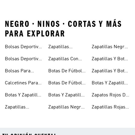
NEGRO • NINOS • CORTAS Y MÁS
PARA EXPLORAR
Bolsas Deportivas
Zapatillas
Zapatillas Negras
Niñas
Para Niñas
Blancas Para
Para Niños
Bolsas Deportivas
Zapatillas Con
Zapatillas Y Botas
Niños
Para Niños
Cierre Adherente
Para Niñas Bebés
Bolsas Para
Botas De Fútbol
Zapatillas Y Botas
Niños
Niños
Para Niñas
De Bebé Y Niño
Calcetines Para
Botas De Fútbol
Botas Y Zapatillas
Niños
Para Niños
Para Niños
Botas Y Zapatillas
Botas Y Zapatillas
Zapatos Rojos De
Para Bebés
De Fútbol Para
Niña
Zapatillas
Zapatillas Negras
Zapatillas Rojas
Niños
Blancas Para
Para Niñas
Para Niños