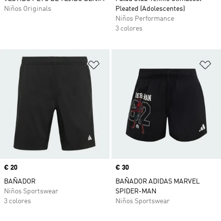
Niños Originals
Pleated (Adolescentes)
Niños Performance
3 colores
Añadir a la lista de deseos
Añ
Precio
€ 20
Precio
€ 30
BAÑADOR
BAÑADOR ADIDAS MARVEL
Niños Sportswear
SPIDER-MAN
3 colores
Niños Sportswear