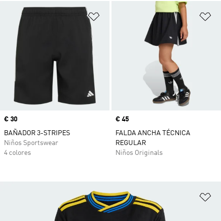
Añadir a la lista de deseos
Añ
Precio
€ 30
Precio
€ 45
BAÑADOR 3-STRIPES
FALDA ANCHA TÉCNICA
Niños Sportswear
REGULAR
4 colores
Niños Originals
Añ