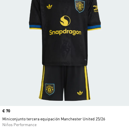
Precio
€ 70
Miniconjunto tercera equipación Manchester United 25/26
Niños Performance