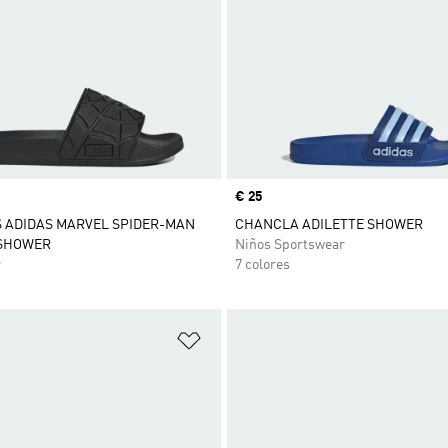
Precio
€ 25
 ADIDAS MARVEL SPIDER-MAN
CHANCLA ADILETTE SHOWER
 SHOWER
Niños Sportswear
r
7 colores
sta de deseos
Añadir a la lista de deseos