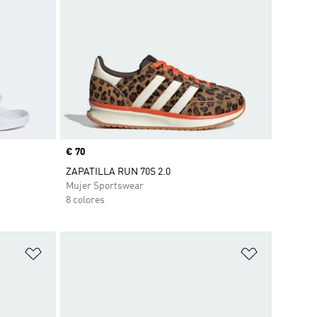
Precio
€ 70
ZAPATILLA RUN 70S 2.0
Mujer Sportswear
8 colores
Añadir a la lista de deseos
Añadir a la