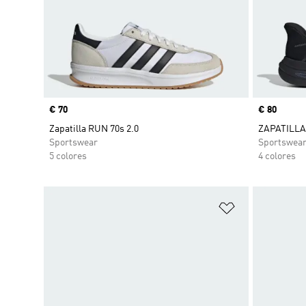
Precio
€ 70
Precio
€ 80
Zapatilla RUN 70s 2.0
ZAPATILLA
Sportswear
Sportswea
5 colores
4 colores
Añadir a la li