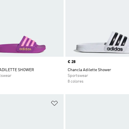
Precio
€ 28
ADILETTE SHOWER
Chancla Adilette Shower
tswear
Sportswear
8 colores
sta de deseos
Añadir a la lista de deseos