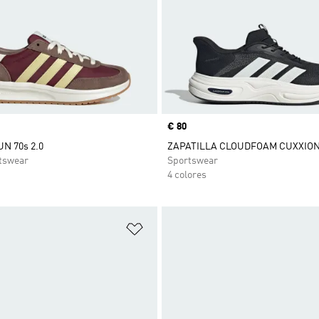
Precio
€ 80
UN 70s 2.0
ZAPATILLA CLOUDFOAM CUXXION
tswear
Sportswear
4 colores
sta de deseos
Añadir a la lista de deseos