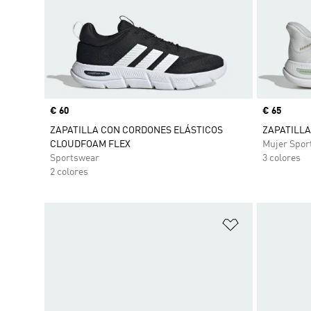
Precio
€ 60
Precio
€ 65
ZAPATILLA CON CORDONES ELÁSTICOS
ZAPATILLA
CLOUDFOAM FLEX
Mujer Spor
Sportswear
3 colores
2 colores
Añadir a la li