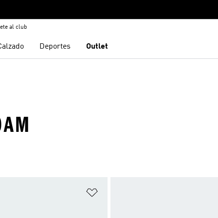
ete al club
Calzado
Deportes
Outlet
OAM
sta de deseos
Añadir a la lista de deseos