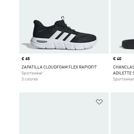
Precio
€ 65
Precio
€ 40
ZAPATILLA CLOUDFOAM FLEX RAPIDFIT
CHANCLAS
Sportswear
ADILETTE
3 colores
Sportswea
Añadir a la li