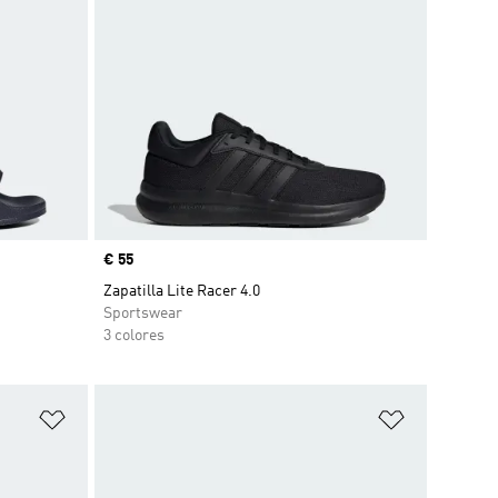
Precio
€ 55
Zapatilla Lite Racer 4.0
Sportswear
3 colores
Añadir a la lista de deseos
Añadir a la