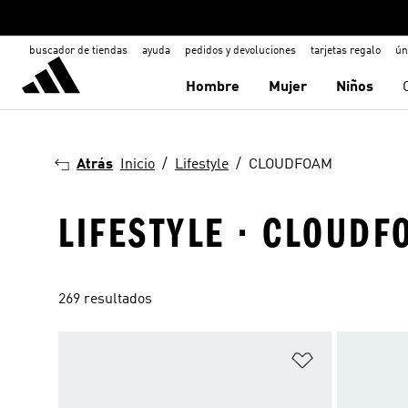
buscador de tiendas
ayuda
pedidos y devoluciones
tarjetas regalo
ún
Hombre
Mujer
Niños
Atrás
Inicio
Lifestyle
CLOUDFOAM
LIFESTYLE · CLOUDF
269 resultados
Añadir a la li