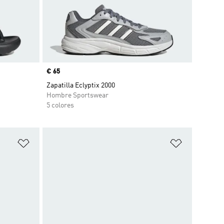
Precio
€ 65
Zapatilla Eclyptix 2000
Hombre Sportswear
5 colores
Añadir a la lista de deseos
Añadir a la