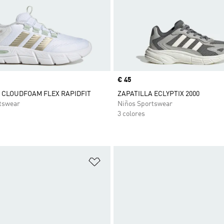
Precio
€ 45
 CLOUDFOAM FLEX RAPIDFIT
ZAPATILLA ECLYPTIX 2000
tswear
Niños Sportswear
3 colores
sta de deseos
Añadir a la lista de deseos