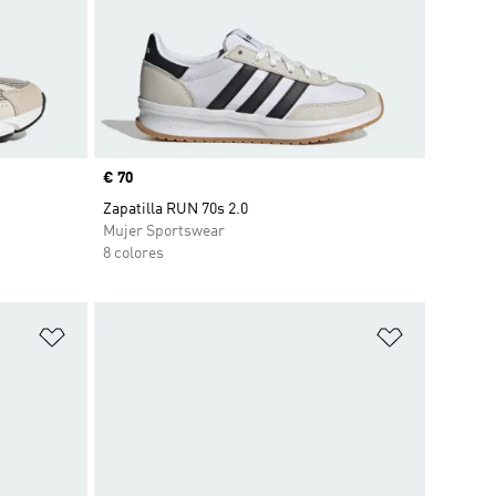
Precio
€ 70
Zapatilla RUN 70s 2.0
Mujer Sportswear
8 colores
Añadir a la lista de deseos
Añadir a la