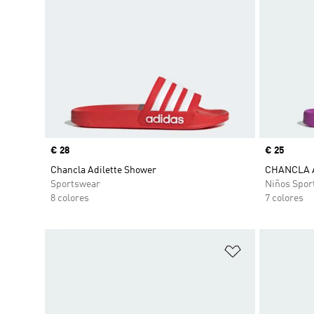
Precio
€ 28
Precio
€ 25
Chancla Adilette Shower
CHANCLA 
Sportswear
Niños Spor
8 colores
7 colores
Añadir a la li