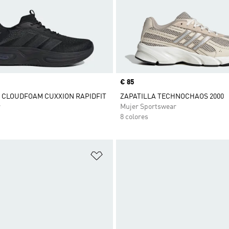
Precio
€ 85
 CLOUDFOAM CUXXION RAPIDFIT
ZAPATILLA TECHNOCHAOS 2000
r
Mujer Sportswear
8 colores
sta de deseos
Añadir a la lista de deseos