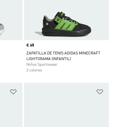
Precio
€ 65
ZAPATILLA DE TENIS ADIDAS MINECRAFT
LIGHTORAMA (INFANTIL)
Niños Sportswear
2 colores
Añadir a la lista de deseos
Añadir a la