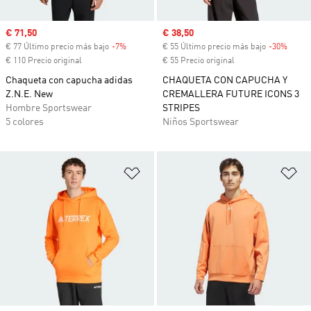
Precio de venta
€ 71,50
Precio de venta
€ 38,50
€ 77 Último precio más bajo
-7%
Descuento
€ 55 Último precio más bajo
-30%
Descu
€ 110 Precio original
€ 55 Precio original
Chaqueta con capucha adidas
CHAQUETA CON CAPUCHA Y
Z.N.E. New
CREMALLERA FUTURE ICONS 3
Hombre Sportswear
STRIPES
5 colores
Niños Sportswear
Añadir a la lista de deseos
Añ