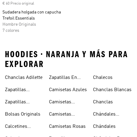
€ 60 Precio original
Sudadera holgada con capucha
Trefoil Essentials
Hombre Originals
7 colores
HOODIES • NARANJA Y MÁS PARA
EXPLORAR
Chanclas Adilette
Zapatillas En
Chalecos
Oferta
Zapatillas
Camisetas Azules
Chanclas Blancas
Sambas Blancas
Zapatillas
Camisetas
Chanclas
Superstar
Negras
Bolsas Originals
Camisetas
Chándales
Blancas
Originals
Blancos
Calcetines
Camisetas Rosas
Chándales
Tobilleros