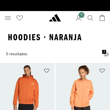
1
HOODIES · NARANJA
2
5 resultados
Añadir a la lista de deseos
Añ