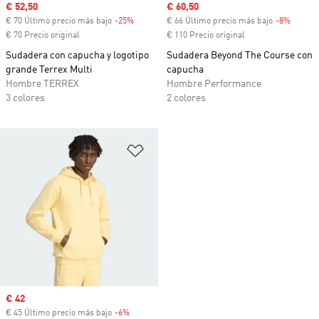
Precio de venta
€ 52,50
Precio de venta
€ 60,50
€ 70 Último precio más bajo
-25%
Descuento
€ 66 Último precio más bajo
-8%
Descue
€ 70 Precio original
€ 110 Precio original
Sudadera con capucha y logotipo
Sudadera Beyond The Course con
grande Terrex Multi
capucha
Hombre TERREX
Hombre Performance
3 colores
2 colores
Añadir a la lista de deseos
Precio de venta
€ 42
€ 45 Último precio más bajo
-6%
Descuento