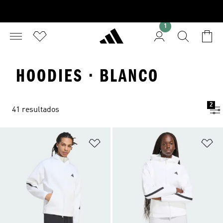
1
HOODIES · BLANCO
2
41 resultados
Añadir a la lista de deseos
Añ