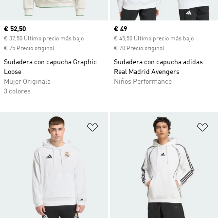
Precio actual
€ 52,50
Precio actual
€ 49
€ 37,50 Último precio más bajo
€ 45,50 Último precio más bajo
€ 75 Precio original
€ 70 Precio original
Sudadera con capucha Graphic
Sudadera con capucha adidas
Loose
Real Madrid Avengers
Mujer Originals
Niños Performance
3 colores
Añadir a la lista de deseos
Añ