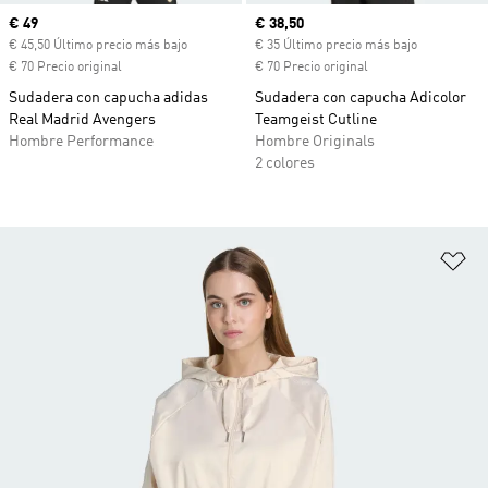
Precio actual
€ 49
Precio actual
€ 38,50
€ 45,50 Último precio más bajo
€ 35 Último precio más bajo
€ 70 Precio original
€ 70 Precio original
Sudadera con capucha adidas
Sudadera con capucha Adicolor
Real Madrid Avengers
Teamgeist Cutline
Hombre Performance
Hombre Originals
2 colores
Añ