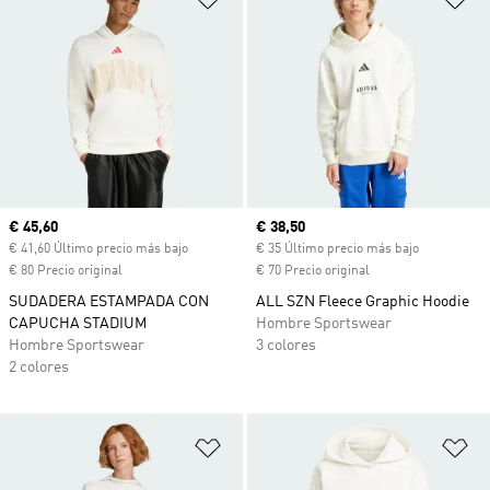
Precio actual
€ 45,60
Precio actual
€ 38,50
€ 41,60 Último precio más bajo
€ 35 Último precio más bajo
€ 80 Precio original
€ 70 Precio original
SUDADERA ESTAMPADA CON
ALL SZN Fleece Graphic Hoodie
CAPUCHA STADIUM
Hombre Sportswear
Hombre Sportswear
3 colores
2 colores
Añadir a la lista de deseos
Añ