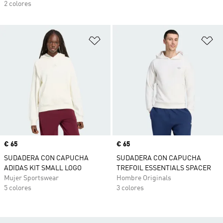
2 colores
Añadir a la lista de deseos
Añ
Precio
€ 65
Precio
€ 65
SUDADERA CON CAPUCHA
SUDADERA CON CAPUCHA
ADIDAS KIT SMALL LOGO
TREFOIL ESSENTIALS SPACER
Mujer Sportswear
Hombre Originals
5 colores
3 colores