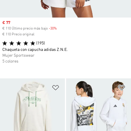
Precio de venta
€ 77
€ 110 Último precio más bajo
-30%
Descuento
€ 110 Precio original
(195)
Chaqueta con capucha adidas Z.N.E.
Mujer Sportswear
5 colores
Añadir a la lista de deseos
Añ