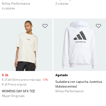
Niños Performance
2 colores
4 colores
Añadir a la lista de deseos
Añ
Precio de venta
€ 24
Agotado
€ 27,60 Último precio más bajo
-13%
Descuento
Sudadera con capucha Juventus
€ 40 Precio original
(Adolescentes)
WOMENS DAY GFX TEE
Niños Performance
Mujer Originals