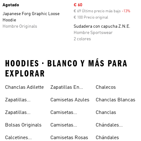
Agotado
Precio de venta
€ 60
€ 69 Último precio más bajo
-13%
Descu
Japanese Forg Graphic Loose
€ 100 Precio original
Hoodie
Hombre Originals
Sudadera con capucha Z.N.E.
Hombre Sportswear
2 colores
HOODIES • BLANCO Y MÁS PARA
EXPLORAR
Chanclas Adilette
Zapatillas En
Chalecos
Oferta
Zapatillas
Camisetas Azules
Chanclas Blancas
Sambas Blancas
Zapatillas
Camisetas
Chanclas
Superstar
Negras
Bolsas Originals
Camisetas
Chándales
Blancas
Originals
Blancos
Calcetines
Camisetas Rosas
Chándales