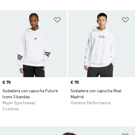
Añadir a la lista de deseos
Añ
Precio
€ 70
Precio
€ 70
Sudadera con capucha Future
Sudadera con capucha Real
Icons 3 bandas
Madrid
Mujer Sportswear
Hombre Performance
3 colores
Añ