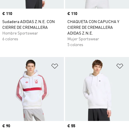
Precio
€ 110
Precio
€ 110
Sudadera ADIDAS Z.N.E. CON
CHAQUETA CON CAPUCHA Y
CIERRE DE CREMALLERA
CIERRE DE CREMALLERA
Hombre Sportswear
ADIDAS Z.N.E.
6 colores
Mujer Sportswear
5 colores
Añadir a la lista de deseos
Añ
Precio
€ 90
Precio
€ 55