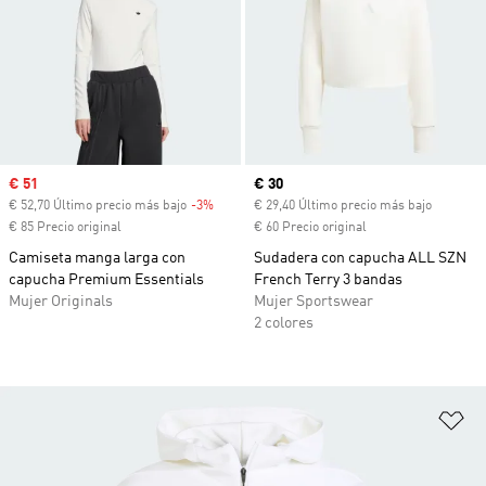
Precio de venta
€ 51
Precio actual
€ 30
€ 52,70 Último precio más bajo
-3%
Descuento
€ 29,40 Último precio más bajo
€ 85 Precio original
€ 60 Precio original
Camiseta manga larga con
Sudadera con capucha ALL SZN
capucha Premium Essentials
French Terry 3 bandas
Mujer Originals
Mujer Sportswear
2 colores
Añ