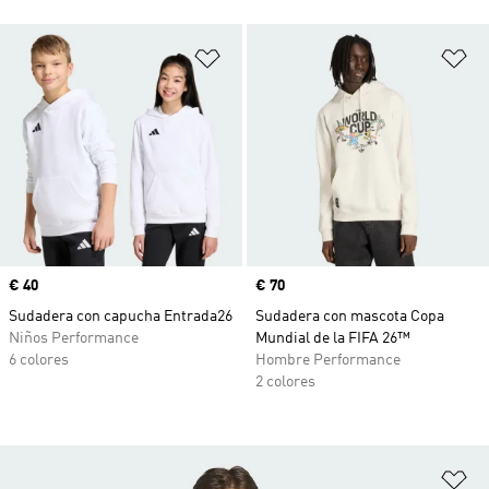
Añadir a la lista de deseos
Añ
Precio
€ 40
Precio
€ 70
Sudadera con capucha Entrada26
Sudadera con mascota Copa
Niños Performance
Mundial de la FIFA 26™
6 colores
Hombre Performance
2 colores
Añ