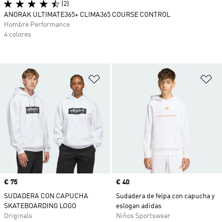
(2)
ANORAK ULTIMATE365+ CLIMA365 COURSE CONTROL
Hombre Performance
4 colores
Añadir a la lista de deseos
Añ
Precio
€ 75
Precio
€ 40
SUDADERA CON CAPUCHA
Sudadera de felpa con capucha y
SKATEBOARDING LOGO
eslogan adidas
Originals
Niños Sportswear