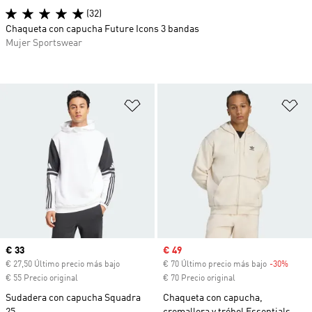
(32)
Chaqueta con capucha Future Icons 3 bandas
Mujer Sportswear
Añadir a la lista de deseos
Añ
Precio actual
€ 33
Precio de venta
€ 49
€ 27,50 Último precio más bajo
€ 70 Último precio más bajo
-30%
Descu
€ 55 Precio original
€ 70 Precio original
Sudadera con capucha Squadra
Chaqueta con capucha,