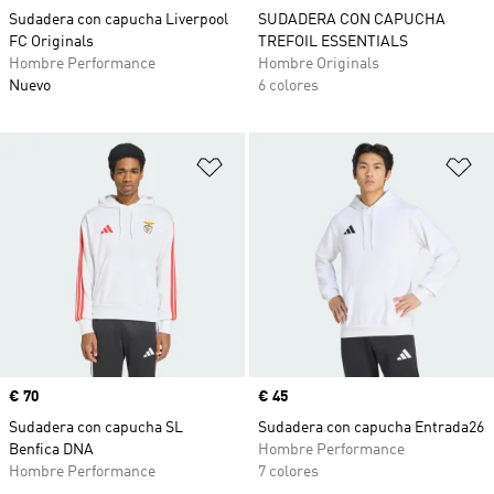
Sudadera con capucha Liverpool
SUDADERA CON CAPUCHA
FC Originals
TREFOIL ESSENTIALS
Hombre Performance
Hombre Originals
Nuevo
6 colores
Añadir a la lista de deseos
Añ
Precio
€ 70
Precio
€ 45
Sudadera con capucha SL
Sudadera con capucha Entrada26
Benfica DNA
Hombre Performance
Hombre Performance
7 colores