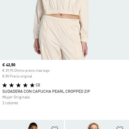
Precio actual
€ 42,50
€ 39,95 Último precio más bajo
€ 85 Precio original
(3)
SUDADERA CON CAPUCHA PEARL CROPPED ZIP
Mujer Originals
2 colores
Añadir a la lista de deseos
Añ