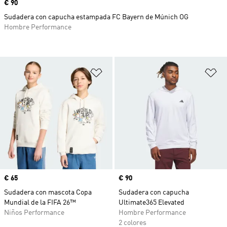
Precio
€ 90
Sudadera con capucha estampada FC Bayern de Múnich OG
Hombre Performance
Añadir a la lista de deseos
Añ
Precio
€ 65
Precio
€ 90
Sudadera con mascota Copa
Sudadera con capucha
Mundial de la FIFA 26™
Ultimate365 Elevated
Niños Performance
Hombre Performance
2 colores