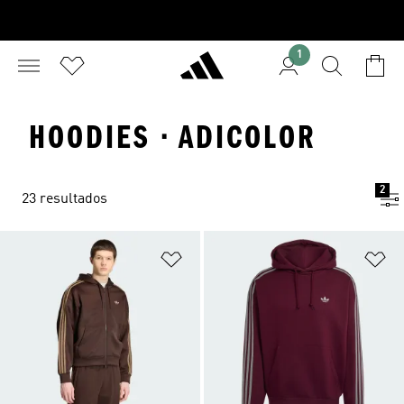
1
HOODIES · ADICOLOR
2
23 resultados
Añadir a la lista de deseos
Añ