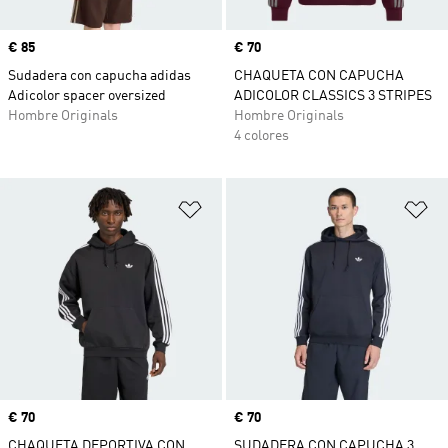
Precio
€ 85
Precio
€ 70
Sudadera con capucha adidas
CHAQUETA CON CAPUCHA
Adicolor spacer oversized
ADICOLOR CLASSICS 3 STRIPES
Hombre Originals
Hombre Originals
4 colores
Añadir a la lista de deseos
Añ
Precio
€ 70
Precio
€ 70
CHAQUETA DEPORTIVA CON
SUDADERA CON CAPUCHA 3