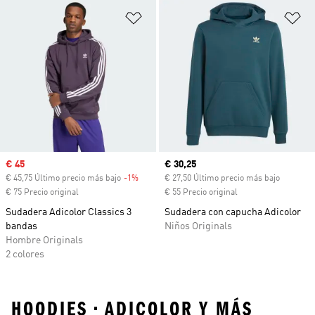
Añadir a la lista de deseos
Añ
Precio de venta
€ 45
Precio actual
€ 30,25
€ 45,75 Último precio más bajo
-1%
Descuento
€ 27,50 Último precio más bajo
€ 75 Precio original
€ 55 Precio original
Sudadera Adicolor Classics 3
Sudadera con capucha Adicolor
bandas
Niños Originals
Hombre Originals
2 colores
HOODIES • ADICOLOR Y MÁS