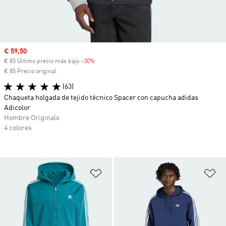
Precio de venta
€ 59,50
€ 85 Último precio más bajo
-30%
Descuento
€ 85 Precio original
(63)
Chaqueta holgada de tejido técnico Spacer con capucha adidas
Adicolor
Hombre Originals
4 colores
Añadir a la lista de deseos
Añ