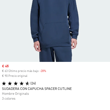
Precio de venta
€ 45
€ 63 Último precio más bajo
-28%
Descuento
€ 90 Precio original
(24)
SUDADERA CON CAPUCHA SPACER CUTLINE
Hombre Originals
3 colores