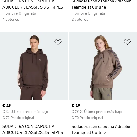
SUDADERA CON CAPUCHA
Sudadera con capucha Adicolor
ADICOLOR CLASSICS 3 STRIPES
Teamgeist Cutline
Hombre Originals
Hombre Originals
4 colores
2 colores
Añadir a la lista de deseos
Añ
Precio actual
€ 49
Precio actual
€ 49
€ 35 Último precio más bajo
€ 29,40 Último precio más bajo
€ 70 Precio original
€ 70 Precio original
SUDADERA CON CAPUCHA
Sudadera con capucha Adicolor
ADICOLOR CLASSICS 3 STRIPES
Teamgeist Cutline