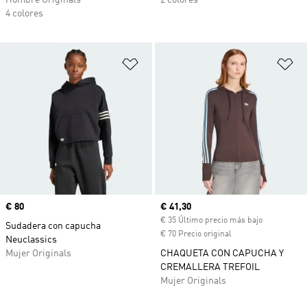
Hombre Originals
2 colores
4 colores
Añadir a la lista de deseos
Añ
Precio
€ 80
Precio actual
€ 41,30
€ 35 Último precio más bajo
Sudadera con capucha
€ 70 Precio original
Neuclassics
Mujer Originals
CHAQUETA CON CAPUCHA Y
CREMALLERA TREFOIL
Mujer Originals