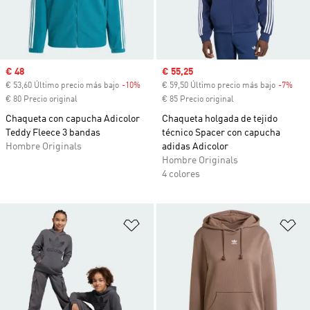
Precio de venta
€ 48
Precio de venta
€ 55,25
€ 53,60 Último precio más bajo
-10%
Descuento
€ 59,50 Último precio más bajo
-7%
Desc
€ 80 Precio original
€ 85 Precio original
Chaqueta con capucha Adicolor
Chaqueta holgada de tejido
Teddy Fleece 3 bandas
técnico Spacer con capucha
Hombre Originals
adidas Adicolor
Hombre Originals
4 colores
Añadir a la lista de deseos
Añ