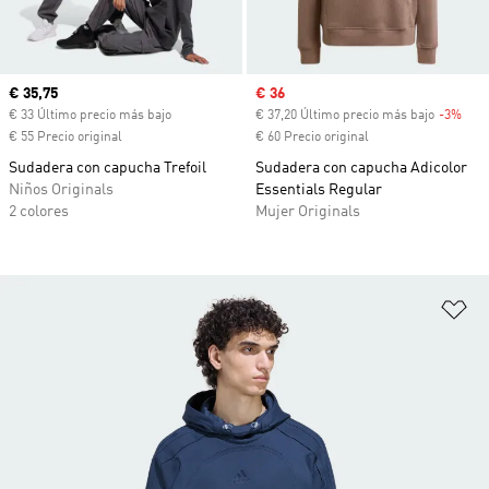
Precio actual
€ 35,75
Precio de venta
€ 36
€ 33 Último precio más bajo
€ 37,20 Último precio más bajo
-3%
Desc
€ 55 Precio original
€ 60 Precio original
Sudadera con capucha Trefoil
Sudadera con capucha Adicolor
Niños Originals
Essentials Regular
2 colores
Mujer Originals
Añ