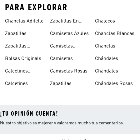
PARA EXPLORAR
Chanclas Adilette
Zapatillas En
Chalecos
Oferta
Zapatillas
Camisetas Azules
Chanclas Blancas
Sambas Blancas
Zapatillas
Camisetas
Chanclas
Superstar
Negras
Bolsas Originals
Camisetas
Chándales
Blancas
Originals
Blancos
Calcetines
Camisetas Rosas
Chándales
Tobilleros
Calcetines
Zapatillas
Chándales Rosas
Blancos
Campus
¡TU OPINIÓN CUENTA!
Nuestro objetivo es mejorar y valoramos mucho tus comentarios.