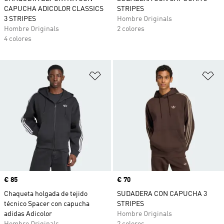
CAPUCHA ADICOLOR CLASSICS
STRIPES
3 STRIPES
Hombre Originals
Hombre Originals
2 colores
4 colores
Añadir a la lista de deseos
Añ
Precio
€ 85
Precio
€ 70
Chaqueta holgada de tejido
SUDADERA CON CAPUCHA 3
técnico Spacer con capucha
STRIPES
adidas Adicolor
Hombre Originals