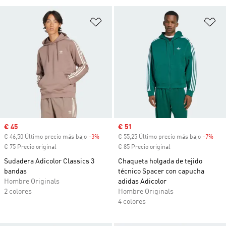
Añadir a la lista de deseos
Añ
Precio de venta
€ 45
Precio de venta
€ 51
€ 46,50 Último precio más bajo
-3%
Descuento
€ 55,25 Último precio más bajo
-7%
Desc
€ 75 Precio original
€ 85 Precio original
Sudadera Adicolor Classics 3
Chaqueta holgada de tejido
bandas
técnico Spacer con capucha
Hombre Originals
adidas Adicolor
2 colores
Hombre Originals
4 colores