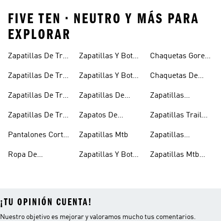
FIVE TEN • NEUTRO Y MÁS PARA
EXPLORAR
Zapatillas De Trail
Zapatillas Y Botas
Chaquetas Gore-
Running
De Senderismo
tex®
Zapatillas De Trail
Zapatillas Y Botas
Chaquetas De
Running
De Senderismo
Invierno
Zapatillas De Trail
Zapatillas De
Zapatillas
Impermeables
Para Hombre
Running Para
Senderismo Para
Outdoor
Zapatillas De Trail
Zapatos De
Zapatillas Trail
Hombre
Mujer
Running Para
Escalada
Negras
Pantalones Cortos
Zapatillas Mtb
Zapatillas
Mujer
Para Trail
Trekking Negras
Ropa De
Zapatillas Y Botas
Zapatillas Mtb
Running
Senderismo
Gore-tex®
Para Mujer
¡TU OPINIÓN CUENTA!
Nuestro objetivo es mejorar y valoramos mucho tus comentarios.