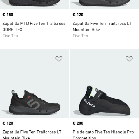
Precio
€ 180
Precio
€ 120
Zapatilla MTB Five Ten Trailcross
Zapatilla Five Ten Trailcross LT
GORE-TEX
Mountain Bike
Five Ten
Five Ten
Añadir a la lista de deseos
Añ
Precio
€ 120
Precio
€ 200
Zapatilla Five Ten Trailcross LT
Pie de gato Five Ten Hiangle Pro
Mountain Bike
Competition