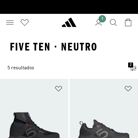
1
FIVE TEN · NEUTRO
2
5 resultados
Añadir a la lista de deseos
Añ