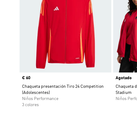
Precio
€ 60
Agotado
Chaqueta presentación Tiro 24 Competition
Chaqueta d
(Adolescentes)
Stadium
Niños Performance
Niños Perf
3 colores