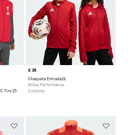
Precio
€ 35
Chaqueta Entrada26
Niños Performance
C Tiro 25
6 colores
Añadir a la lista de deseos
Añadir a la