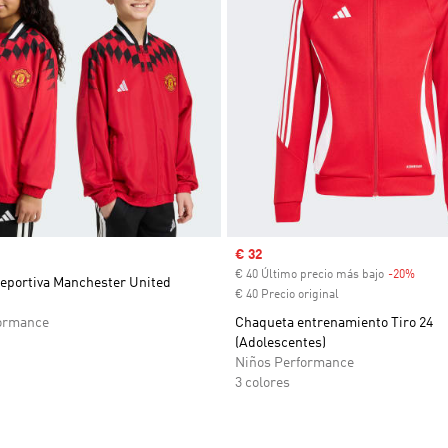
Precio de venta
€ 32
€ 40 Último precio más bajo
-20%
Descu
eportiva Manchester United
€ 40 Precio original
ormance
Chaqueta entrenamiento Tiro 24
(Adolescentes)
Niños Performance
3 colores