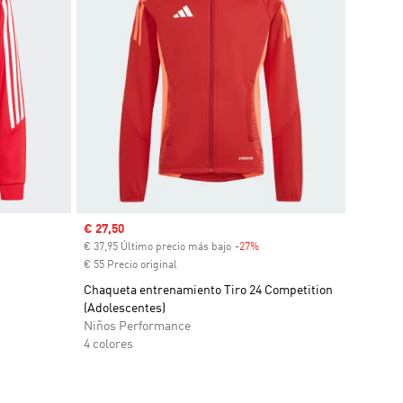
Precio de venta
€ 27,50
ento
€ 37,95 Último precio más bajo
-27%
Descuento
€ 55 Precio original
Chaqueta entrenamiento Tiro 24 Competition
(Adolescentes)
Niños Performance
4 colores