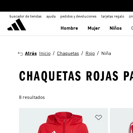
buscador de tiendas
ayuda
pedidos y devoluciones
tarjetas regalo
ún
Hombre
Mujer
Niños
Atrás
Inicio
Chaquetas
Rojo
Niña
CHAQUETAS ROJAS P
8 resultados
Añadir a la li