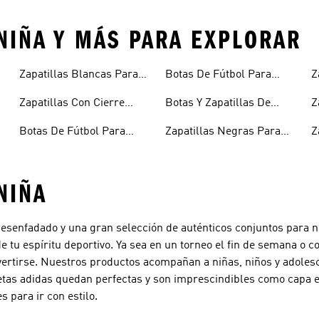
NIÑA Y MÁS PARA EXPLORAR
Zapatillas Blancas Para
Botas De Fútbol Para
Z
Niños
Niños
N
Zapatillas Con Cierre
Botas Y Zapatillas De
Z
Adherente Niños
Fútbol Para Niños
N
Botas De Fútbol Para
Zapatillas Negras Para
Z
Niñas
Niñas
Y
NIÑA
desenfadado y una gran selección de auténticos conjuntos para n
 tu espíritu deportivo. Ya sea en un torneo el fin de semana o co
 divertirse. Nuestros productos acompañan a niñas, niños y adole
as adidas quedan perfectas y son imprescindibles como capa ext
 para ir con estilo.