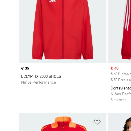
Precio
€ 35
Precio de 
€ 40
€ 60 Último 
ECLYPTIX 2000 SHOES
€ 50 Precio o
Niños Performance
Cortaviento
Niños Perf
3 colores
Añadir a la li