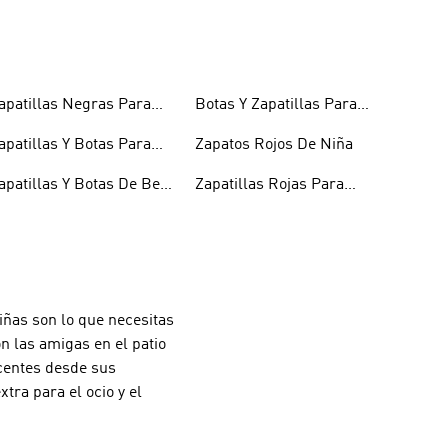
apatillas Negras Para
Botas Y Zapatillas Para
iños
Niños
apatillas Y Botas Para
Zapatos Rojos De Niña
iñas Bebés
apatillas Y Botas De Bebé
Zapatillas Rojas Para
 Niño
Niños
iñas son lo que necesitas
n las amigas en el patio
scentes desde sus
ra para el ocio y el