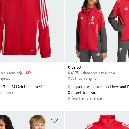
venta
Precio actual
€ 52,50
precio más bajo
-33%
Descuento
€ 48,75 Último precio más bajo
riginal
€ 75 Precio original
s Tiro 24 (Adolescentes)
Chaqueta presentación Liverpool F
ormance
Competition Kids
Niños Performance
sta de deseos
Añadir a la lista de deseos