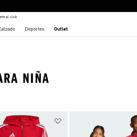
ete al club
Calzado
Deportes
Outlet
ARA NIÑA
sta de deseos
Añadir a la lista de deseos