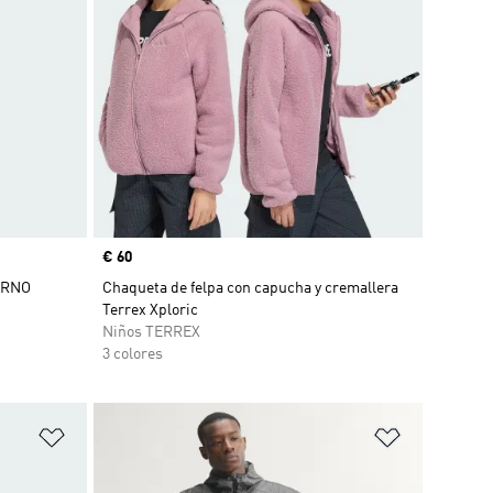
Precio
€ 60
ERNO
Chaqueta de felpa con capucha y cremallera
Terrex Xploric
Niños TERREX
3 colores
Añadir a la lista de deseos
Añadir a la