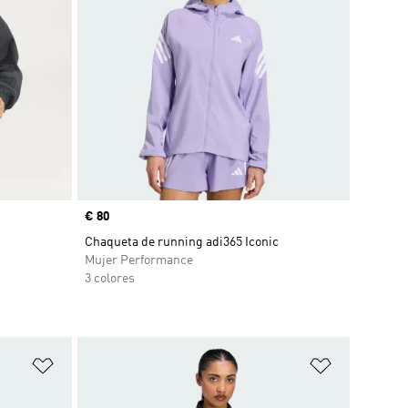
Precio
€ 80
Chaqueta de running adi365 Iconic
Mujer Performance
3 colores
Añadir a la lista de deseos
Añadir a la