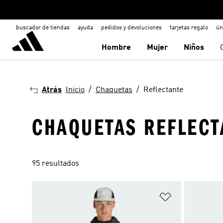
buscador de tiendas
ayuda
pedidos y devoluciones
tarjetas regalo
ún
Hombre
Mujer
Niños
Atrás
Inicio
Chaquetas
Reflectante
CHAQUETAS REFLECT
95 resultados
Añadir a la li