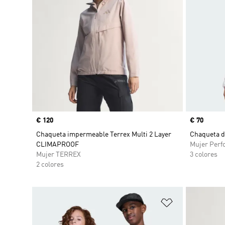
Precio
€ 120
Precio
€ 70
Chaqueta impermeable Terrex Multi 2 Layer
Chaqueta d
CLIMAPROOF
Mujer Perf
Mujer TERREX
3 colores
2 colores
Añadir a la li