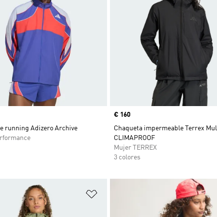
Precio
€ 160
e running Adizero Archive
Chaqueta impermeable Terrex Mult
rformance
CLIMAPROOF
Mujer TERREX
3 colores
sta de deseos
Añadir a la lista de deseos