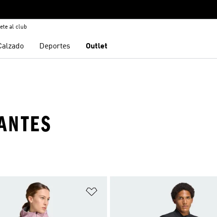
ete al club
Calzado
Deportes
Outlet
ANTES
sta de deseos
Añadir a la lista de deseos