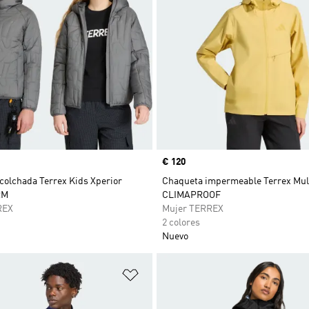
Precio
€ 120
colchada Terrex Kids Xperior
Chaqueta impermeable Terrex Mult
RM
CLIMAPROOF
REX
Mujer TERREX
2 colores
Nuevo
sta de deseos
Añadir a la lista de deseos