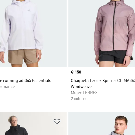
Precio
€ 150
e running adi365 Essentials
Chaqueta Terrex Xperior CLIMA365
ormance
Windweave
Mujer TERREX
2 colores
sta de deseos
Añadir a la lista de deseos