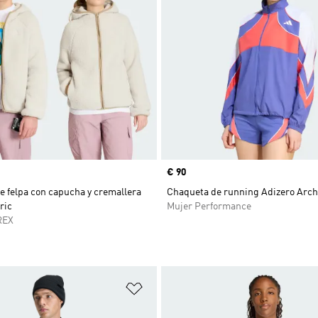
Precio
€ 90
 felpa con capucha y cremallera
Chaqueta de running Adizero Arch
ric
Mujer Performance
REX
sta de deseos
Añadir a la lista de deseos