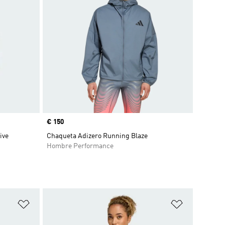
Precio
€ 150
ive
Chaqueta Adizero Running Blaze
Hombre Performance
Añadir a la lista de deseos
Añadir a la