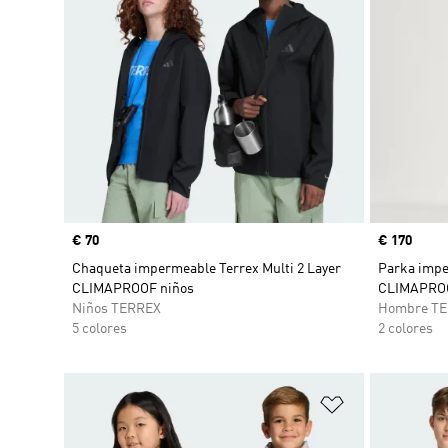
Precio
€ 70
Precio
€ 170
Chaqueta impermeable Terrex Multi 2 Layer
Parka impe
CLIMAPROOF niños
CLIMAPRO
Niños TERREX
Hombre T
5 colores
2 colores
Añadir a la li