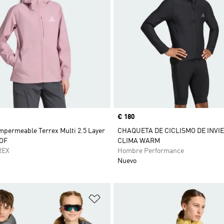
Precio
€ 180
mpermeable Terrex Multi 2.5 Layer
CHAQUETA DE CICLISMO DE INVI
OF
CLIMA WARM
REX
Hombre Performance
Nuevo
sta de deseos
Añadir a la lista de deseos