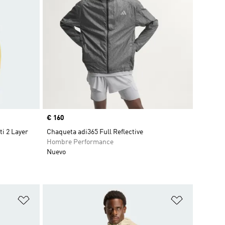
Precio
€ 160
i 2 Layer
Chaqueta adi365 Full Reflective
Hombre Performance
Nuevo
Añadir a la lista de deseos
Añadir a la