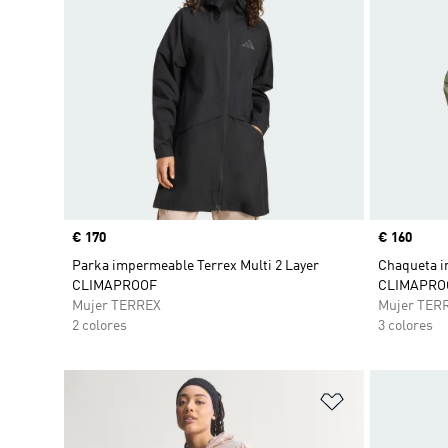
Precio
€ 170
Precio
€ 160
Parka impermeable Terrex Multi 2 Layer
Chaqueta i
CLIMAPROOF
CLIMAPRO
Mujer TERREX
Mujer TER
2 colores
3 colores
Añadir a la li