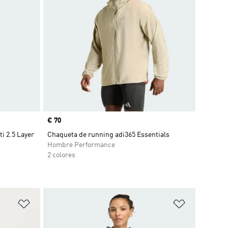
Precio
€ 70
i 2.5 Layer
Chaqueta de running adi365 Essentials
Hombre Performance
2 colores
Añadir a la lista de deseos
Añadir a la