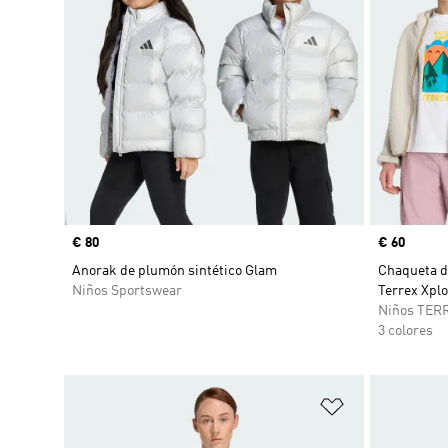
Precio
€ 80
Precio
€ 60
Anorak de plumón sintético Glam
Chaqueta de
Niños Sportswear
Terrex Xplo
Niños TER
3 colores
Añadir a la li