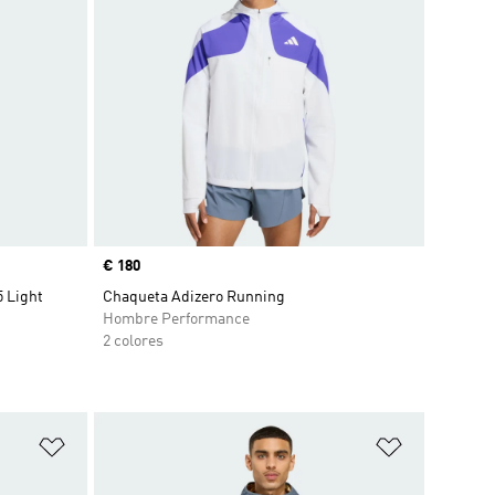
Precio
€ 180
 Light
Chaqueta Adizero Running
Hombre Performance
2 colores
Añadir a la lista de deseos
Añadir a la