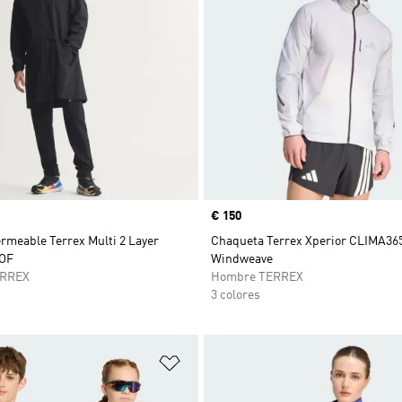
Precio
€ 150
rmeable Terrex Multi 2 Layer
Chaqueta Terrex Xperior CLIMA365
OF
Windweave
ERREX
Hombre TERREX
3 colores
sta de deseos
Añadir a la lista de deseos