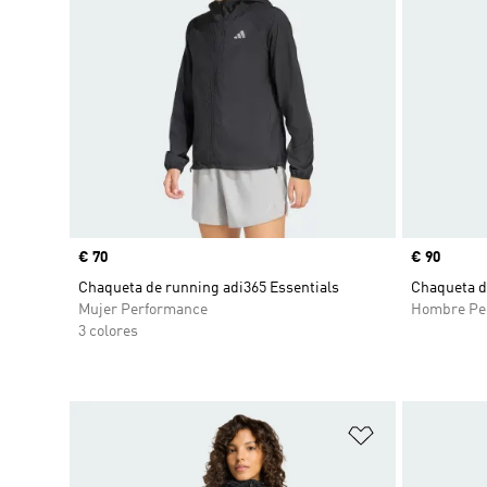
Precio
€ 70
Precio
€ 90
Chaqueta de running adi365 Essentials
Chaqueta d
Mujer Performance
Hombre Pe
3 colores
Añadir a la li