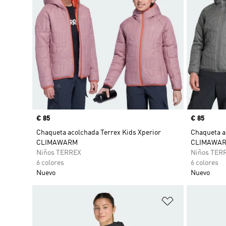
Precio
€ 85
Precio
€ 85
Chaqueta acolchada Terrex Kids Xperior
Chaqueta a
CLIMAWARM
CLIMAWA
Niños TERREX
Niños TER
6 colores
6 colores
Nuevo
Nuevo
Añadir a la li