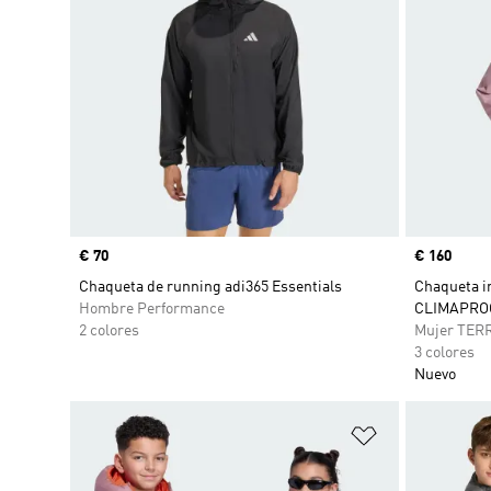
Precio
€ 70
Precio
€ 160
Chaqueta de running adi365 Essentials
Chaqueta i
Hombre Performance
CLIMAPRO
2 colores
Mujer TER
3 colores
Nuevo
Añadir a la li