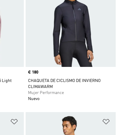
Precio
€ 180
 Light
CHAQUETA DE CICLISMO DE INVIERNO
CLIMAWARM
Mujer Performance
Nuevo
Añadir a la lista de deseos
Añadir a la