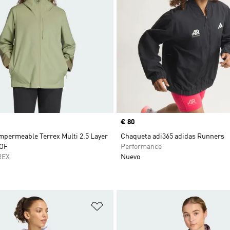
Precio
€ 80
mpermeable Terrex Multi 2.5 Layer
Chaqueta adi365 adidas Runners
OF
Performance
REX
Nuevo
sta de deseos
Añadir a la lista de deseos