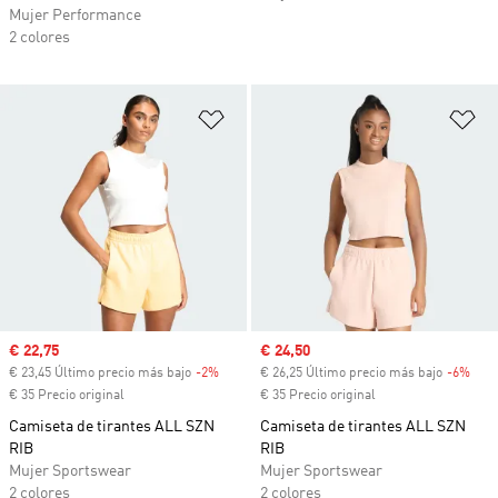
Mujer Performance
2 colores
Añadir a la lista de deseos
Añ
Precio de venta
€ 22,75
Precio de venta
€ 24,50
€ 23,45 Último precio más bajo
-2%
Descuento
€ 26,25 Último precio más bajo
-6%
Desc
€ 35 Precio original
€ 35 Precio original
Camiseta de tirantes ALL SZN
Camiseta de tirantes ALL SZN
RIB
RIB
Mujer Sportswear
Mujer Sportswear
2 colores
2 colores