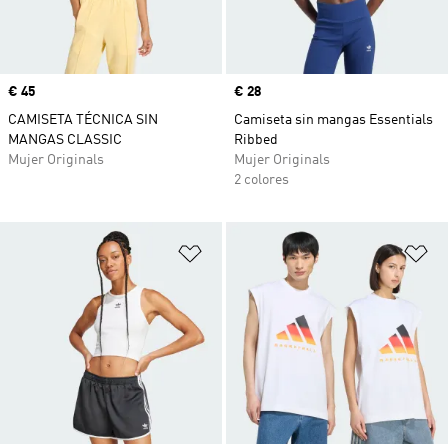
Precio
€ 45
Precio
€ 28
CAMISETA TÉCNICA SIN
Camiseta sin mangas Essentials
MANGAS CLASSIC
Ribbed
Mujer Originals
Mujer Originals
2 colores
Añadir a la lista de deseos
Añ