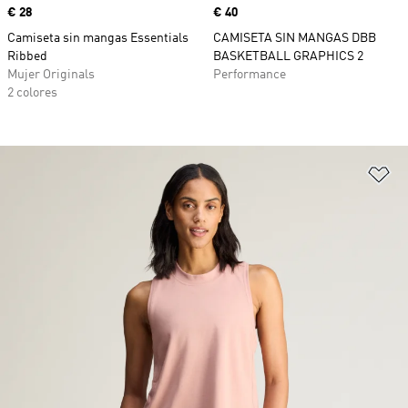
Precio
€ 28
Precio
€ 40
Camiseta sin mangas Essentials
CAMISETA SIN MANGAS DBB
Ribbed
BASKETBALL GRAPHICS 2
Mujer Originals
Performance
2 colores
Añ