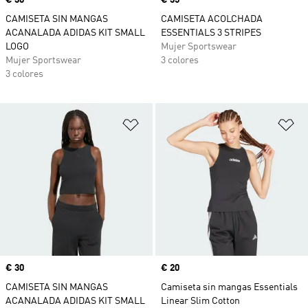
Precio
€ 30
Precio
€ 35
CAMISETA SIN MANGAS
CAMISETA ACOLCHADA
ACANALADA ADIDAS KIT SMALL
ESSENTIALS 3 STRIPES
LOGO
Mujer Sportswear
Mujer Sportswear
3 colores
3 colores
Añadir a la lista de deseos
Añ
Precio
€ 30
Precio
€ 20
CAMISETA SIN MANGAS
Camiseta sin mangas Essentials
ACANALADA ADIDAS KIT SMALL
Linear Slim Cotton