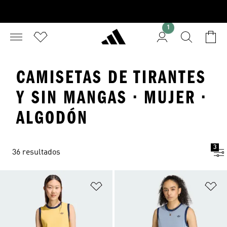
1
CAMISETAS DE TIRANTES
Y SIN MANGAS · MUJER ·
ALGODÓN
3
36 resultados
Añadir a la lista de deseos
Añ