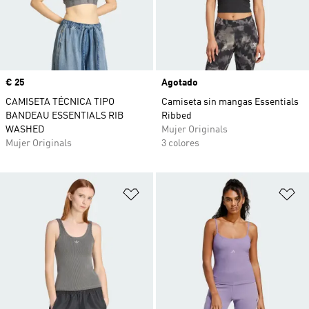
Precio
€ 25
Agotado
CAMISETA TÉCNICA TIPO
Camiseta sin mangas Essentials
BANDEAU ESSENTIALS RIB
Ribbed
WASHED
Mujer Originals
Mujer Originals
3 colores
Añadir a la lista de deseos
Añ