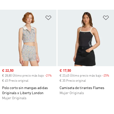
Añadir a la lista de deseos
Añ
Precio de venta
€ 22,50
Precio de venta
€ 17,50
€ 28,80 Último precio más bajo
-21%
Descuento
€ 23,45 Último precio más bajo
-25%
Des
€ 45 Precio original
€ 35 Precio original
Polo corto sin mangas adidas
Camiseta de tirantes Flames
Originals x Liberty London
Mujer Originals
Mujer Originals