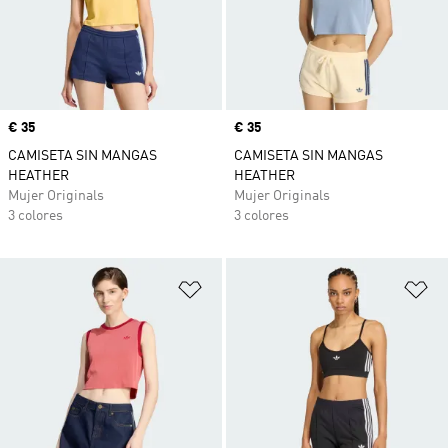
Precio
€ 35
Precio
€ 35
CAMISETA SIN MANGAS
CAMISETA SIN MANGAS
HEATHER
HEATHER
Mujer Originals
Mujer Originals
3 colores
3 colores
Añadir a la lista de deseos
Añ