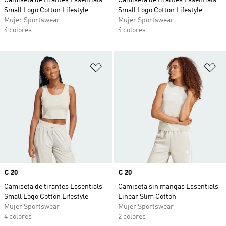
Camiseta de tirantes Essentials
Camiseta de tirantes Essentials
Small Logo Cotton Lifestyle
Small Logo Cotton Lifestyle
Mujer Sportswear
Mujer Sportswear
4 colores
4 colores
Añadir a la lista de deseos
Añ
Precio
€ 20
Precio
€ 20
Camiseta de tirantes Essentials
Camiseta sin mangas Essentials
Small Logo Cotton Lifestyle
Linear Slim Cotton
Mujer Sportswear
Mujer Sportswear
4 colores
2 colores