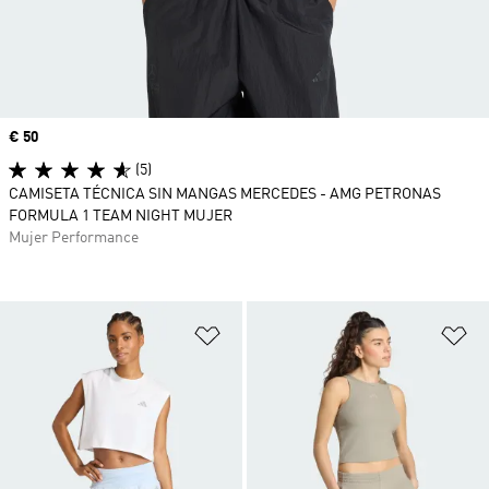
Precio
€ 50
(5)
CAMISETA TÉCNICA SIN MANGAS MERCEDES - AMG PETRONAS
FORMULA 1 TEAM NIGHT MUJER
Mujer Performance
Añadir a la lista de deseos
Añ