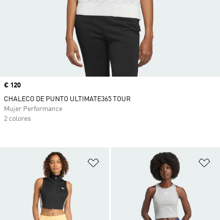
Precio
€ 120
CHALECO DE PUNTO ULTIMATE365 TOUR
Mujer Performance
2 colores
Añadir a la lista de deseos
Añ