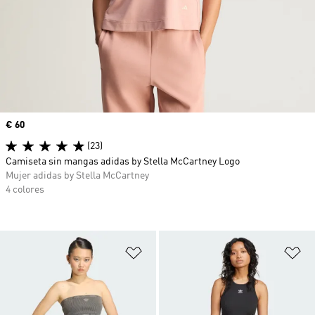
Precio
€ 60
(23)
Camiseta sin mangas adidas by Stella McCartney Logo
Mujer adidas by Stella McCartney
4 colores
Añadir a la lista de deseos
Añ