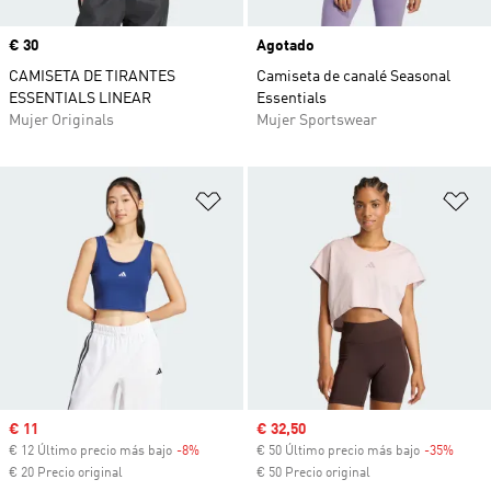
Precio
€ 30
Agotado
CAMISETA DE TIRANTES
Camiseta de canalé Seasonal
ESSENTIALS LINEAR
Essentials
Mujer Originals
Mujer Sportswear
Añadir a la lista de deseos
Añ
Precio de venta
€ 11
Precio de venta
€ 32,50
€ 12 Último precio más bajo
-8%
Descuento
€ 50 Último precio más bajo
-35%
Descu
€ 20 Precio original
€ 50 Precio original