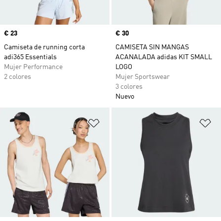
Precio
€ 23
Precio
€ 30
Camiseta de running corta
CAMISETA SIN MANGAS
adi365 Essentials
ACANALADA adidas KIT SMALL
Mujer Performance
LOGO
2 colores
Mujer Sportswear
3 colores
Nuevo
Añadir a la lista de deseos
Añ