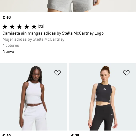
Precio
€ 60
(23)
Camiseta sin mangas adidas by Stella McCartney Logo
Mujer adidas by Stella McCartney
4 colores
Nuevo
Añadir a la lista de deseos
Añ