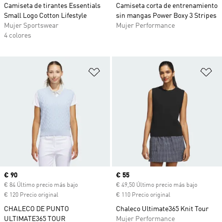
Camiseta de tirantes Essentials
Camiseta corta de entrenamiento
Small Logo Cotton Lifestyle
sin mangas Power Boxy 3 Stripes
Mujer Sportswear
Mujer Performance
4 colores
Añadir a la lista de deseos
Añ
Precio actual
€ 90
Precio actual
€ 55
€ 84 Último precio más bajo
€ 49,50 Último precio más bajo
€ 120 Precio original
€ 110 Precio original
CHALECO DE PUNTO
Chaleco Ultimate365 Knit Tour
ULTIMATE365 TOUR
Mujer Performance