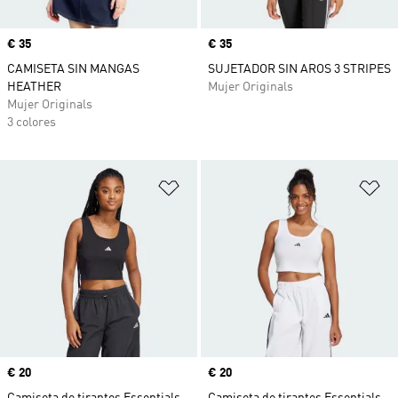
Precio
€ 35
Precio
€ 35
CAMISETA SIN MANGAS
SUJETADOR SIN AROS 3 STRIPES
HEATHER
Mujer Originals
Mujer Originals
3 colores
Añadir a la lista de deseos
Añ
Precio
€ 20
Precio
€ 20