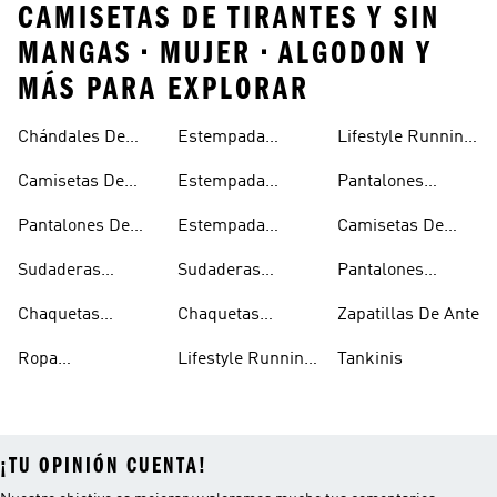
CAMISETAS DE TIRANTES Y SIN
MANGAS • MUJER • ALGODON Y
MÁS PARA EXPLORAR
Chándales De
Estempada
Lifestyle Running
Algodón
Camisetas
Mujer
Camisetas De
Estempada
Pantalones
Hombre
Algodón
Camisetas Mujer
Mezclilla
Pantalones De
Estempada
Camisetas De
Algodón
Camisetas Niños
Poliéster
Sudaderas
Sudaderas
Pantalones
Reciclado
Capucha Sherpa
Ligeras
Deportivos De
Chaquetas
Chaquetas
Zapatillas De Ante
Poliéster
Ligeras
Impermeables
Reciclado
Ropa
Lifestyle Running
Tankinis
Impermeable
Hombre
¡TU OPINIÓN CUENTA!