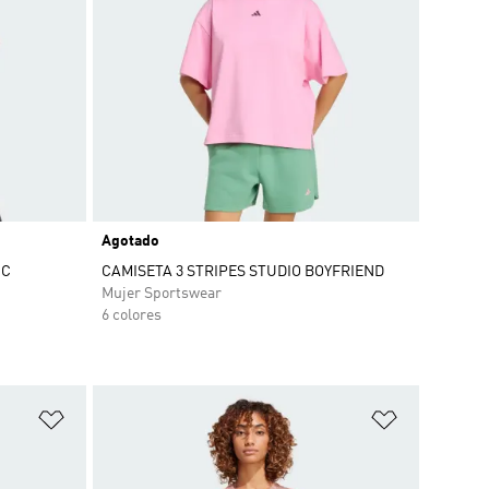
Agotado
IC
CAMISETA 3 STRIPES STUDIO BOYFRIEND
Mujer Sportswear
6 colores
Añadir a la lista de deseos
Añadir a la