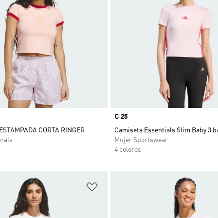
Precio
€ 25
 ESTAMPADA CORTA RINGER
Camiseta Essentials Slim Baby 3 
nals
Mujer Sportswear
4 colores
sta de deseos
Añadir a la lista de deseos