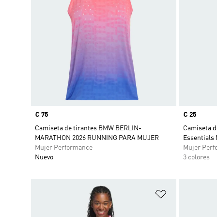
Precio
€ 75
Precio
€ 25
Camiseta de tirantes BMW BERLIN-
Camiseta d
MARATHON 2026 RUNNING PARA MUJER
Essentials
Mujer Performance
Mujer Perf
Nuevo
3 colores
Añadir a la li