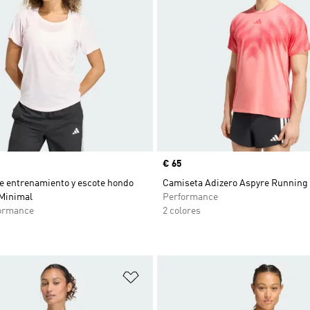
Precio
€ 65
e entrenamiento y escote hondo
Camiseta Adizero Aspyre Running 
 Minimal
Performance
ormance
2 colores
sta de deseos
Añadir a la lista de deseos