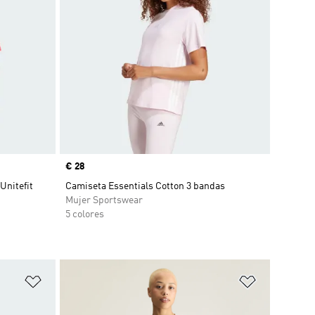
Precio
€ 28
Unitefit
Camiseta Essentials Cotton 3 bandas
Mujer Sportswear
5 colores
Añadir a la lista de deseos
Añadir a la