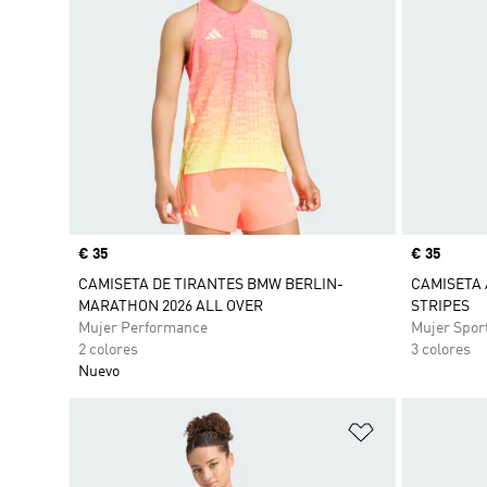
Precio
€ 35
Precio
€ 35
CAMISETA DE TIRANTES BMW BERLIN-
CAMISETA 
MARATHON 2026 ALL OVER
STRIPES
Mujer Performance
Mujer Spor
2 colores
3 colores
Nuevo
Añadir a la li