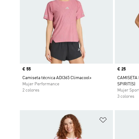
Precio
€ 55
Precio
€ 25
Camiseta técnica ADI365 Climacool+
CAMISETA 
Mujer Performance
SPIRIT(S)
2 colores
Mujer Spor
3 colores
Añadir a la li