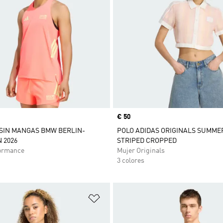
Precio
€ 50
SIN MANGAS BMW BERLIN-
POLO ADIDAS ORIGINALS SUMME
 2026
STRIPED CROPPED
ormance
Mujer Originals
3 colores
sta de deseos
Añadir a la lista de deseos