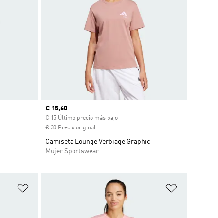
Precio actual
€ 15,60
€ 15 Último precio más bajo
€ 30 Precio original
Camiseta Lounge Verbiage Graphic
Mujer Sportswear
Añadir a la lista de deseos
Añadir a la