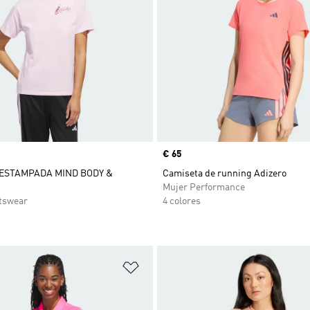
Precio
€ 65
ESTAMPADA MIND BODY &
Camiseta de running Adizero
Mujer Performance
tswear
4 colores
sta de deseos
Añadir a la lista de deseos