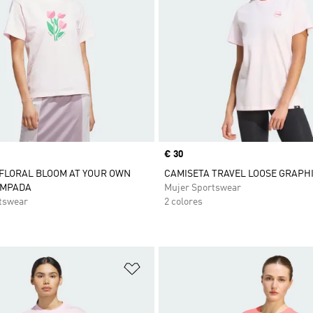
Precio
€ 30
FLORAL BLOOM AT YOUR OWN
CAMISETA TRAVEL LOOSE GRAPH
AMPADA
Mujer Sportswear
tswear
2 colores
sta de deseos
Añadir a la lista de deseos