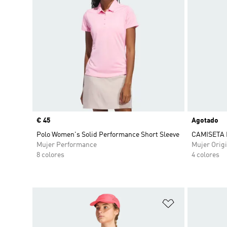
Precio
€ 45
Agotado
Polo Women's Solid Performance Short Sleeve
CAMISETA 
Mujer Performance
Mujer Origi
8 colores
4 colores
Añadir a la li