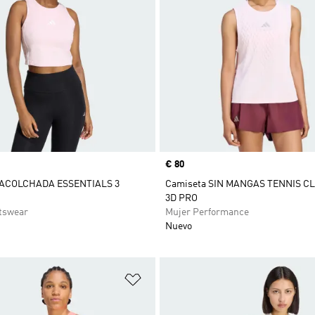
Precio
€ 80
ACOLCHADA ESSENTIALS 3
Camiseta SIN MANGAS TENNIS C
3D PRO
tswear
Mujer Performance
Nuevo
sta de deseos
Añadir a la lista de deseos