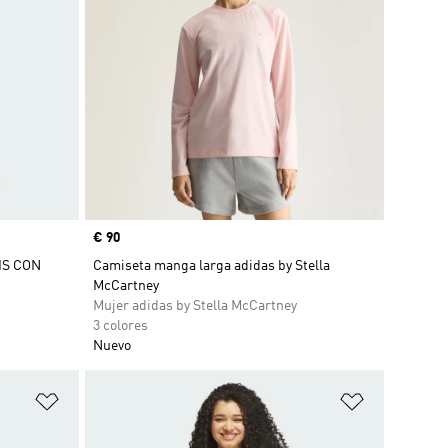
Precio
€ 90
IS CON
Camiseta manga larga adidas by Stella
McCartney
Mujer adidas by Stella McCartney
3 colores
Nuevo
Añadir a la lista de deseos
Añadir a la