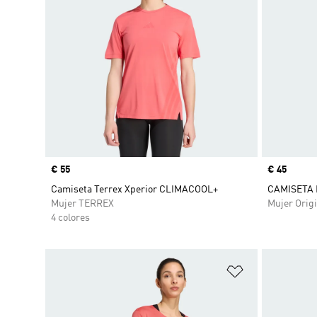
Precio
€ 55
Precio
€ 45
Camiseta Terrex Xperior CLIMACOOL+
CAMISETA
Mujer TERREX
Mujer Origi
4 colores
Añadir a la li