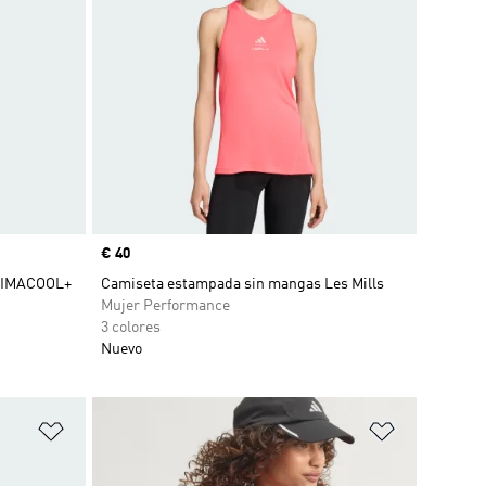
Precio
€ 40
LIMACOOL+
Camiseta estampada sin mangas Les Mills
Mujer Performance
3 colores
Nuevo
Añadir a la lista de deseos
Añadir a la