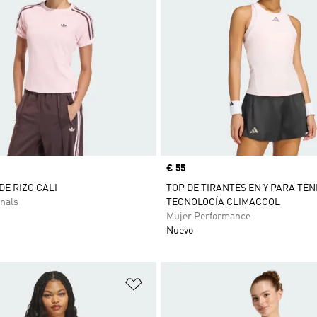
Precio
€ 55
DE RIZO CALI
TOP DE TIRANTES EN Y PARA TEN
nals
TECNOLOGÍA CLIMACOOL
Mujer Performance
Nuevo
sta de deseos
Añadir a la lista de deseos