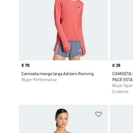
Precio
€ 70
Precio
€ 25
Camiseta manga larga Adizero Running
CAMISETA 
Mujer Performance
PACE EST
Mujer Spor
2 colores
Añadir a la li