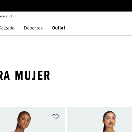
ete al club
Calzado
Deportes
Outlet
RA MUJER
sta de deseos
Añadir a la lista de deseos