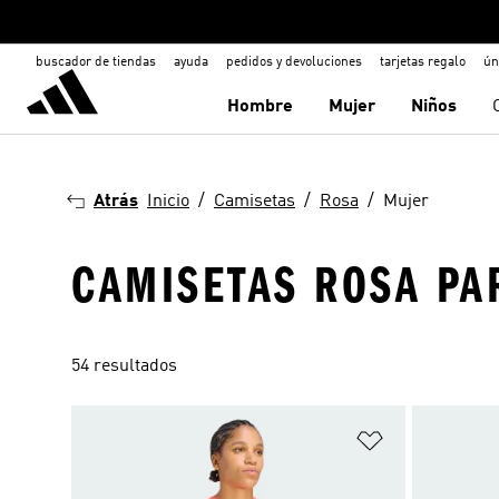
buscador de tiendas
ayuda
pedidos y devoluciones
tarjetas regalo
ún
Hombre
Mujer
Niños
Atrás
Inicio
Camisetas
Rosa
Mujer
CAMISETAS ROSA PA
54 resultados
Añadir a la li