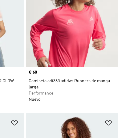
Precio
€ 60
R GLOW
Camiseta adi365 adidas Runners de manga
larga
Performance
Nuevo
Añadir a la lista de deseos
Añadir a la