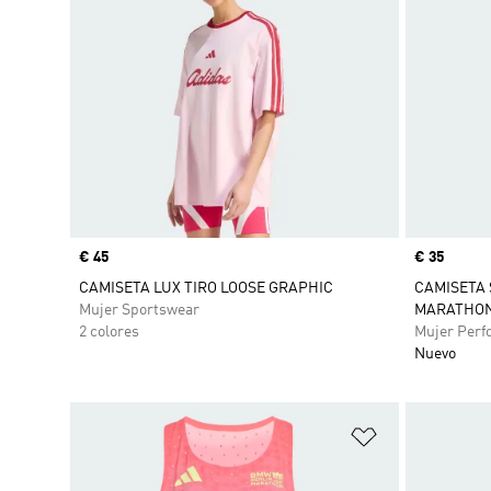
Precio
€ 45
Precio
€ 35
CAMISETA LUX TIRO LOOSE GRAPHIC
CAMISETA 
Mujer Sportswear
MARATHON
2 colores
Mujer Perf
Nuevo
Añadir a la li