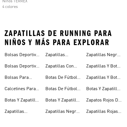
Niños TERREX
4 colores
ZAPATILLAS DE RUNNING PARA
NIÑOS Y MÁS PARA EXPLORAR
Bolsas Deportivas
Zapatillas
Zapatillas Negras
Niñas
Para Niñas
Blancas Para
Para Niños
Bolsas Deportivas
Zapatillas Con
Zapatillas Y Botas
Niños
Para Niños
Cierre Adherente
Para Niñas Bebés
Bolsas Para
Botas De Fútbol
Zapatillas Y Botas
Niños
Niños
Para Niñas
De Bebé Y Niño
Calcetines Para
Botas De Fútbol
Botas Y Zapatillas
Niños
Para Niños
Para Niños
Botas Y Zapatillas
Botas Y Zapatillas
Zapatos Rojos De
Para Bebés
De Fútbol Para
Niña
Zapatillas
Zapatillas Negras
Zapatillas Rojas
Niños
Blancas Para
Para Niñas
Para Niños