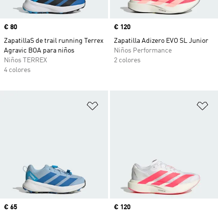
Precio
€ 80
Precio
€ 120
ZapatillaS de trail running Terrex
Zapatilla Adizero EVO SL Junior
Agravic BOA para niños
Niños Performance
Niños TERREX
2 colores
4 colores
Añadir a la lista de deseos
Añ
Precio
€ 65
Precio
€ 120