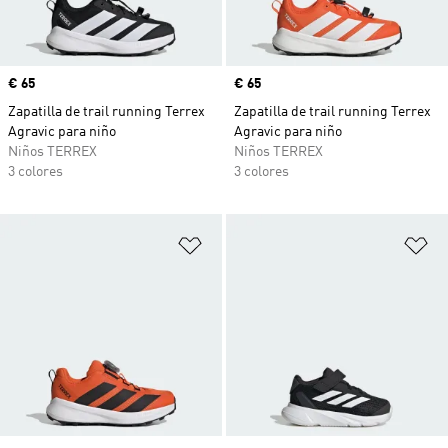
Precio
€ 65
Precio
€ 65
Zapatilla de trail running Terrex
Zapatilla de trail running Terrex
Agravic para niño
Agravic para niño
Niños TERREX
Niños TERREX
3 colores
3 colores
Añadir a la lista de deseos
Añ