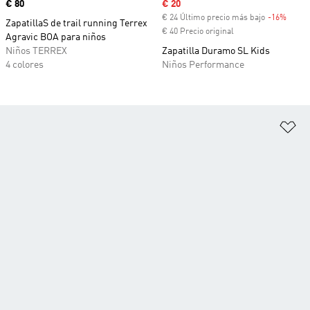
Precio
€ 80
Precio de venta
€ 20
€ 24 Último precio más bajo
-16%
Descu
ZapatillaS de trail running Terrex
€ 40 Precio original
Agravic BOA para niños
Niños TERREX
Zapatilla Duramo SL Kids
4 colores
Niños Performance
Añ