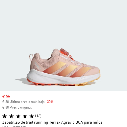
Precio de venta
€ 56
€ 80 Último precio más bajo
-30%
Descuento
€ 80 Precio original
(16)
ZapatillaS de trail running Terrex Agravic BOA para niños