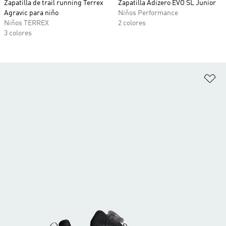
Zapatilla de trail running Terrex
Zapatilla Adizero EVO SL Junior
Agravic para niño
Niños Performance
Niños TERREX
2 colores
3 colores
Añ