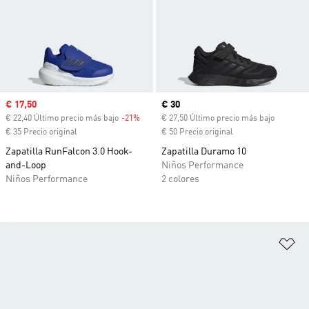
Precio de venta
€ 17,50
Precio actual
€ 30
€ 22,40 Último precio más bajo
-21%
Descuento
€ 27,50 Último precio más bajo
€ 35 Precio original
€ 50 Precio original
Zapatilla RunFalcon 3.0 Hook-
Zapatilla Duramo 10
and-Loop
Niños Performance
Niños Performance
2 colores
Añ