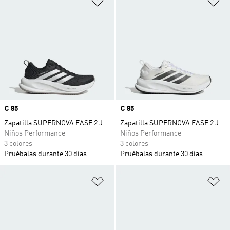
Precio
€ 85
Precio
€ 85
Zapatilla SUPERNOVA EASE 2 J
Zapatilla SUPERNOVA EASE 2 J
Niños Performance
Niños Performance
3 colores
3 colores
Pruébalas durante 30 días
Pruébalas durante 30 días
Añadir a la lista de deseos
Añ