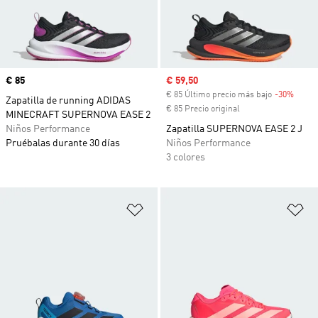
Precio
€ 85
Precio de venta
€ 59,50
€ 85 Último precio más bajo
-30%
Descu
Zapatilla de running ADIDAS
€ 85 Precio original
MINECRAFT SUPERNOVA EASE 2
Niños Performance
Zapatilla SUPERNOVA EASE 2 J
Pruébalas durante 30 días
Niños Performance
3 colores
Añadir a la lista de deseos
Añ