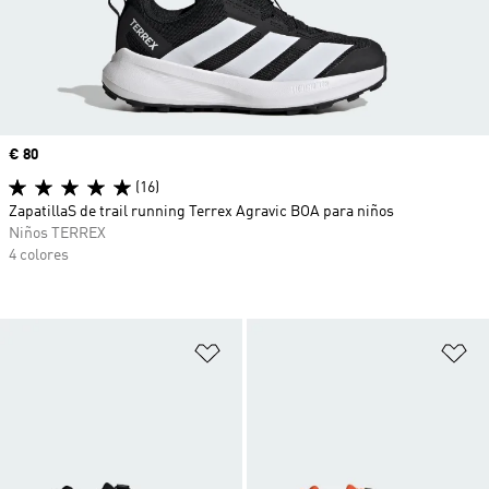
Precio
€ 80
(16)
ZapatillaS de trail running Terrex Agravic BOA para niños
Niños TERREX
4 colores
Añadir a la lista de deseos
Añ