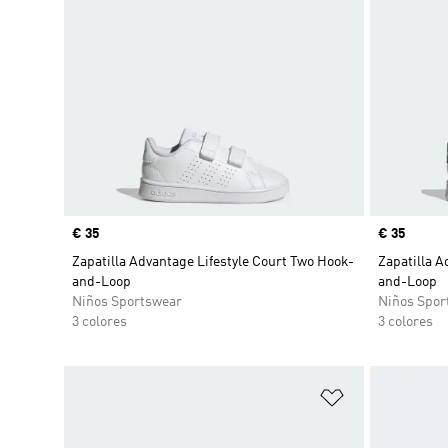
Precio
€ 35
Precio
€ 35
Zapatilla Advantage Lifestyle Court Two Hook-
Zapatilla A
and-Loop
and-Loop
Niños Sportswear
Niños Spor
3 colores
3 colores
Añadir a la li