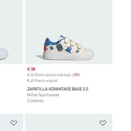
Precio de venta
€ 28
€ 40 Último precio más bajo
-30%
Descuento
€ 40 Precio original
ZAPATILLA ADVANTAGE BASE 2.0
Niños Sportswear
2 colores
Añadir a la lista de deseos
Añadir a la