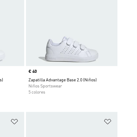
Precio
€ 40
s)
Zapatilla Advantage Base 2.0 (Niños)
Niños Sportswear
5 colores
Añadir a la lista de deseos
Añadir a la