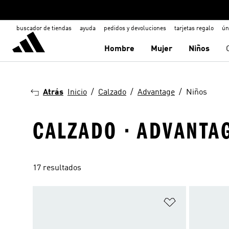
buscador de tiendas
ayuda
pedidos y devoluciones
tarjetas regalo
ún
Hombre
Mujer
Niños
Atrás
Inicio
Calzado
Advantage
Niños
CALZADO · ADVANTAG
17 resultados
Añadir a la li