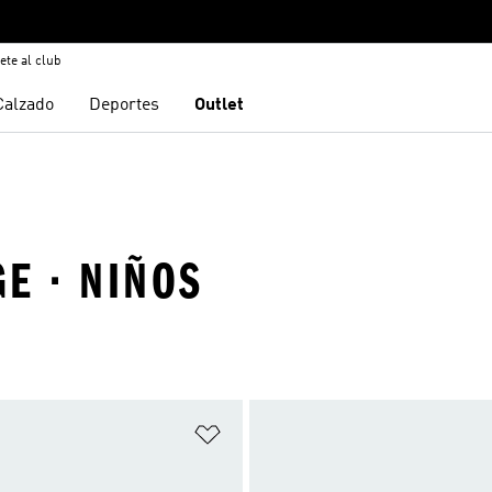
ete al club
Calzado
Deportes
Outlet
E · NIÑOS
sta de deseos
Añadir a la lista de deseos