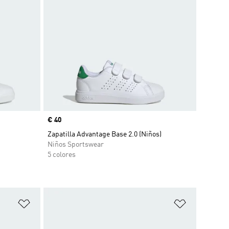
Precio
€ 40
Zapatilla Advantage Base 2.0 (Niños)
Niños Sportswear
5 colores
Añadir a la lista de deseos
Añadir a la