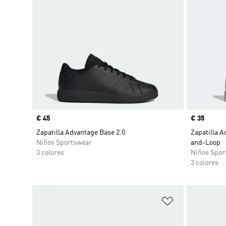
Precio
€ 45
Precio
€ 35
Zapatilla Advantage Base 2.0
Zapatilla A
Niños Sportswear
and-Loop
3 colores
Niños Spor
3 colores
Añadir a la li