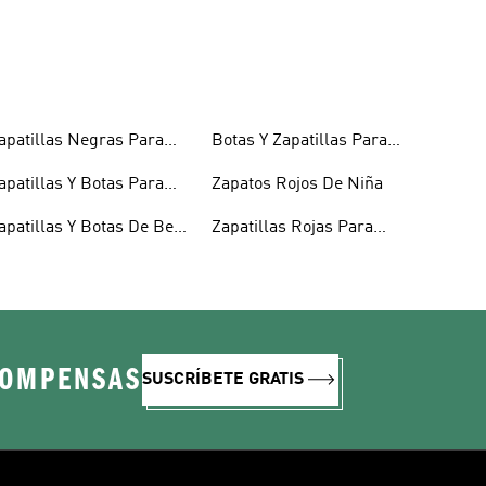
apatillas Negras Para
Botas Y Zapatillas Para
iños
Niños
apatillas Y Botas Para
Zapatos Rojos De Niña
iñas Bebés
apatillas Y Botas De Bebé
Zapatillas Rojas Para
 Niño
Niños
COMPENSAS
SUSCRÍBETE GRATIS