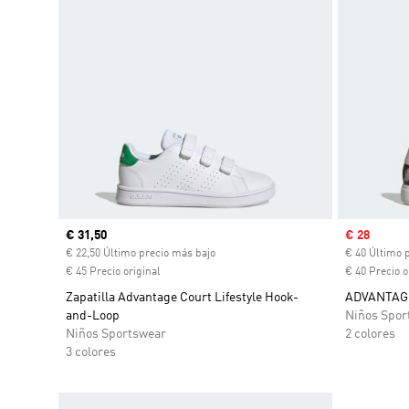
Precio actual
€ 31,50
Precio de 
€ 28
€ 22,50 Último precio más bajo
€ 40 Último 
€ 45 Precio original
€ 40 Precio o
Zapatilla Advantage Court Lifestyle Hook-
ADVANTAGE
and-Loop
Niños Spor
Niños Sportswear
2 colores
3 colores