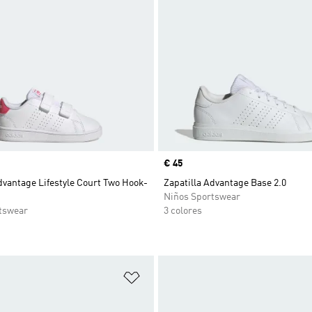
Precio
€ 45
dvantage Lifestyle Court Two Hook-
Zapatilla Advantage Base 2.0
Niños Sportswear
tswear
3 colores
sta de deseos
Añadir a la lista de deseos