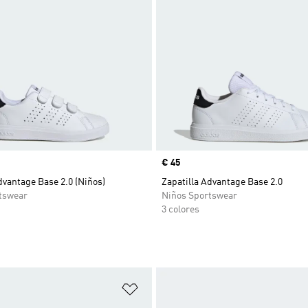
Precio
€ 45
dvantage Base 2.0 (Niños)
Zapatilla Advantage Base 2.0
tswear
Niños Sportswear
3 colores
sta de deseos
Añadir a la lista de deseos