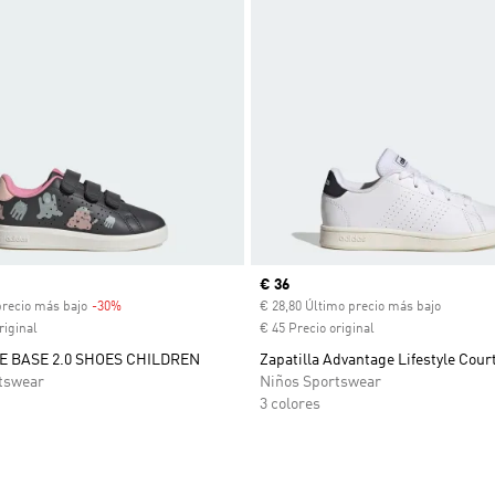
venta
Precio actual
€ 36
precio más bajo
-30%
Descuento
€ 28,80 Último precio más bajo
riginal
€ 45 Precio original
 BASE 2.0 SHOES CHILDREN
Zapatilla Advantage Lifestyle Cour
tswear
Niños Sportswear
3 colores