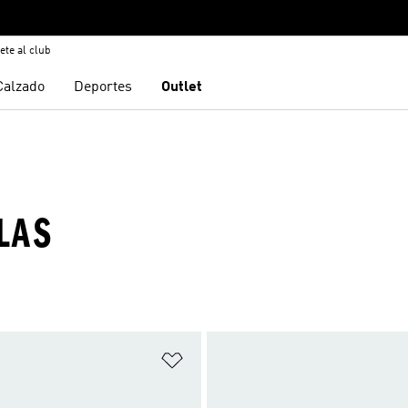
ete al club
Calzado
Deportes
Outlet
LAS
sta de deseos
Añadir a la lista de deseos