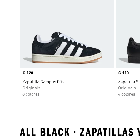
Precio
€ 120
Precio
€ 110
Zapatilla Campus 00s
Zapatilla S
Originals
Originals
8 colores
4 colores
ALL BLACK • ZAPATILLAS