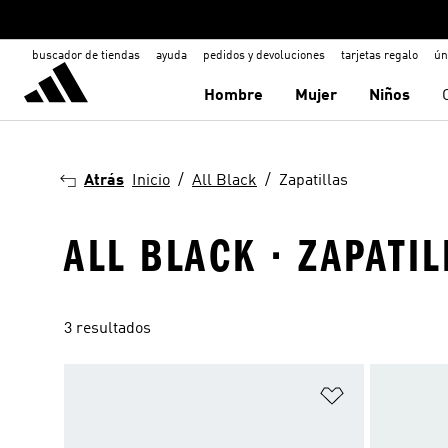
buscador de tiendas
ayuda
pedidos y devoluciones
tarjetas regalo
ún
Hombre
Mujer
Niños
Atrás
Inicio
All Black
Zapatillas
ALL BLACK · ZAPATIL
3 resultados
Añadir a la li