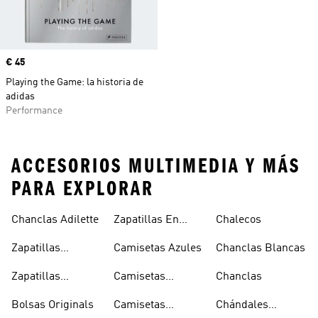
Precio
€ 45
Playing the Game: la historia de
adidas
Performance
ACCESORIOS MULTIMEDIA Y MÁS
PARA EXPLORAR
Chanclas Adilette
Zapatillas En
Chalecos
Oferta
Zapatillas
Camisetas Azules
Chanclas Blancas
Sambas Blancas
Zapatillas
Camisetas
Chanclas
Superstar
Negras
Bolsas Originals
Camisetas
Chándales
Blancas