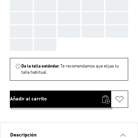
AAA
AAA
AAA
AAA
AAA
AAA
AAA
AAA
AAA
AAA
AAA
AAA
AAA
AAA
AAA
AAA
AAA
Da la talla estándar.
Te recomendamos que elijas tu
talla habitual.
Añadir al carrito
Descripción