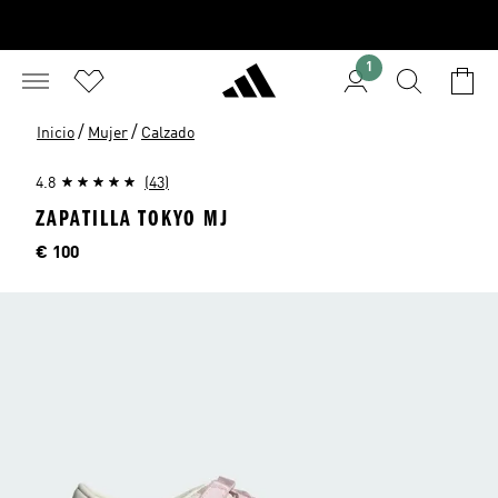
1
/
/
Inicio
Mujer
Calzado
4.8
(43)
ZAPATILLA TOKYO MJ
Precio
€ 100