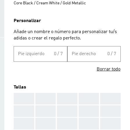
Core Black / Cream White / Gold Metallic
Personalizar
Añade un nombre o número para personalizar tu/s
adidas o crear el regalo perfecto.
Pie izquierdo
0 / 7
Pie derecho
0 / 7
Borrar todo
Tallas
AAA
AAA
AAA
AAA
AAA
AAA
AAA
AAA
AAA
AAA
AAA
AAA
AAA
AAA
AAA