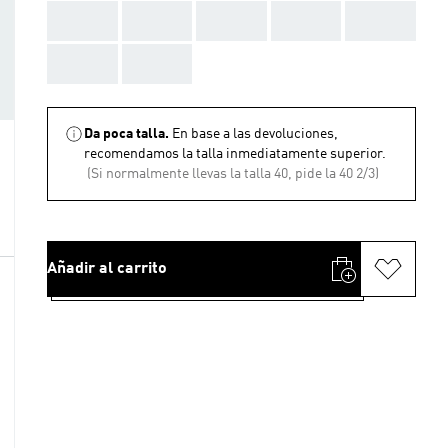
AAA
AAA
AAA
AAA
AAA
AAA
AAA
Da poca talla.
En base a las devoluciones,
recomendamos la talla inmediatamente superior.
(Si normalmente llevas la talla 40, pide la 40 2/3)
Añadir al carrito