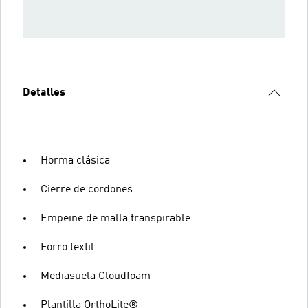
Detalles
Horma clásica
Cierre de cordones
Empeine de malla transpirable
Forro textil
Mediasuela Cloudfoam
Plantilla OrthoLite®