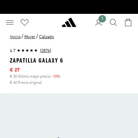
1
/
/
Inicio
Mujer
Calzado
4.7
(2876)
ZAPATILLA GALAXY 6
Precio rebajado
€ 27
€ 30 Último mejor precio
-10%
Descuento
€ 60 Precio original