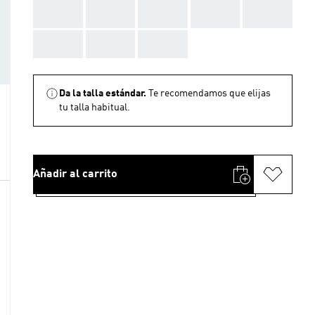
AAA
AAA
AAA
AAA
AAA
AAA
AAA
AAA
Da la talla estándar.
Te recomendamos que elijas
tu talla habitual.
Añadir al carrito