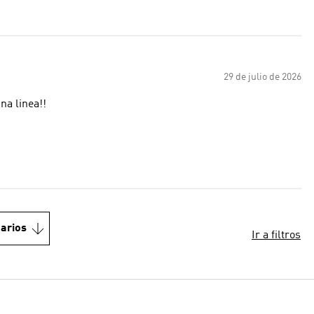
29 de julio de 2026
demas tienen una linea!!
arios
Ir a filtros