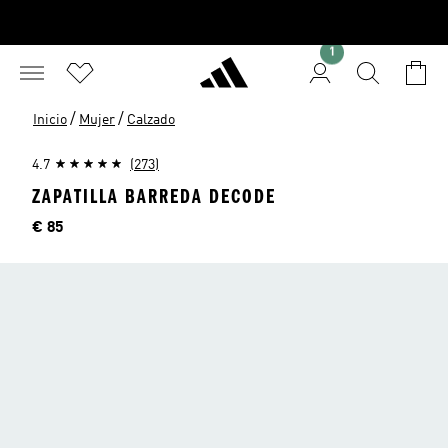
1
/
/
Inicio
Mujer
Calzado
4.7
(273)
ZAPATILLA BARREDA DECODE
Precio
€ 85