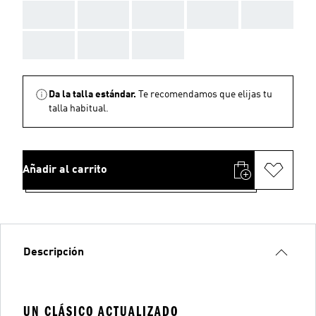
AAA
AAA
AAA
AAA
AAA
AAA
AAA
AAA
Da la talla estándar.
Te recomendamos que elijas tu
talla habitual.
Añadir al carrito
Descripción
UN CLÁSICO ACTUALIZADO