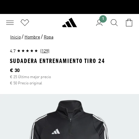
1
/
/
Inicio
Hombre
Ropa
4.7
(129)
SUDADERA ENTRENAMIENTO TIRO 24
Precio actual
€ 30
€ 25 Último mejor precio
€ 50 Precio original