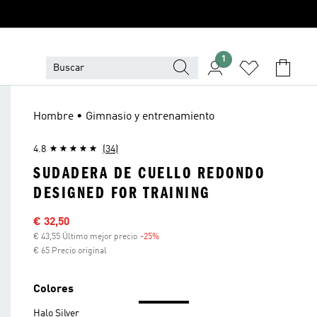
1
Hombre • Gimnasio y entrenamiento
4.8
(34)
SUDADERA DE CUELLO REDONDO
DESIGNED FOR TRAINING
Precio rebajado
€ 32,50
€ 43,55 Último mejor precio
-25%
Descuento
€ 65 Precio original
Colores
Halo Silver