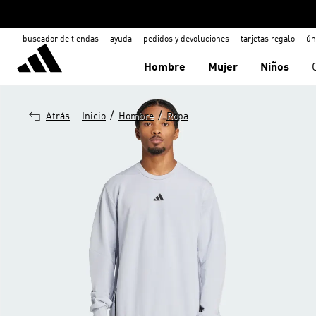
buscador de tiendas
ayuda
pedidos y devoluciones
tarjetas regalo
ún
Hombre
Mujer
Niños
/
/
Atrás
Inicio
Hombre
Ropa