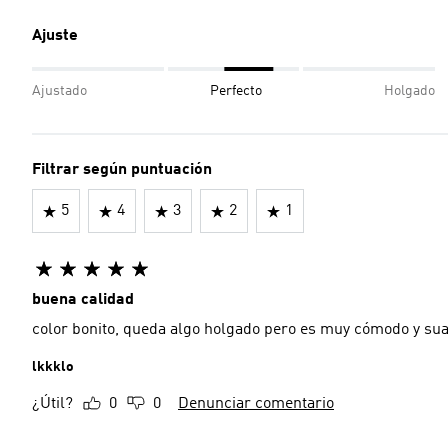
Ajuste
Ajustado
Perfecto
Holgado
Filtrar según puntuación
5
4
3
2
1
buena calidad
color bonito, queda algo holgado pero es muy cómodo y suav
lkkklo
¿Útil?
0
0
Denunciar comentario