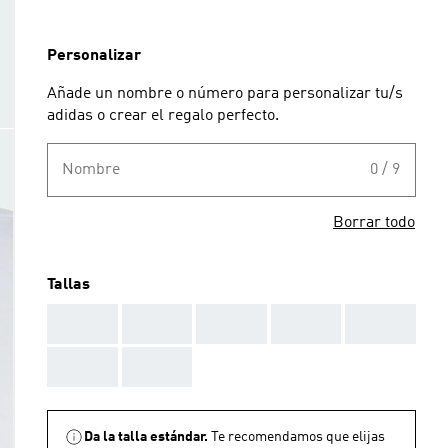
Personalizar
Añade un nombre o número para personalizar tu/s
adidas o crear el regalo perfecto.
Nombre
0 / 9
Borrar todo
Tallas
AAA
AAA
AAA
AAA
AAA
AAA
AAA
Da la talla estándar.
Te recomendamos que elijas