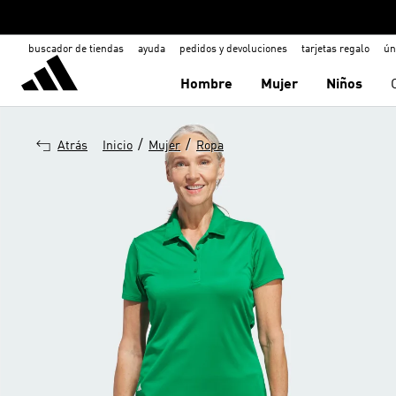
buscador de tiendas
ayuda
pedidos y devoluciones
tarjetas regalo
ún
Hombre
Mujer
Niños
/
/
Atrás
Inicio
Mujer
Ropa