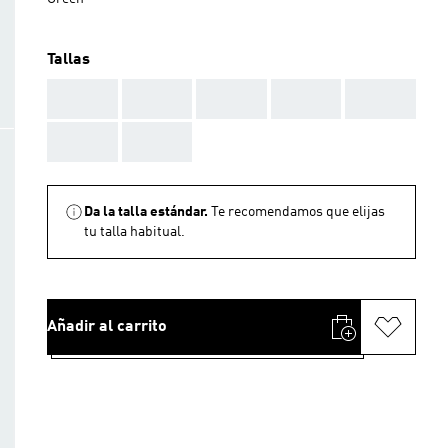
Tallas
AAA
AAA
AAA
AAA
AAA
AAA
AAA
Da la talla estándar.
Te recomendamos que elijas
tu talla habitual.
Añadir al carrito