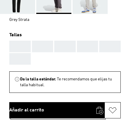
Grey Strata
Tallas
AAA
AAA
AAA
AAA
AAA
AAA
Da la talla estándar.
Te recomendamos que elijas tu
talla habitual.
Añadir al carrito