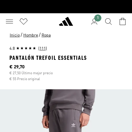
1
/
/
Inicio
Hombre
Ropa
4.8
(111)
PANTALÓN TREFOIL ESSENTIALS
Precio actual
€ 29,70
€ 27,50 Último mejor precio
€ 55 Precio original