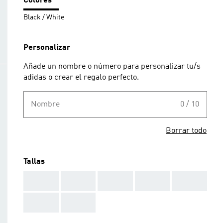
Colores
Black / White
Personalizar
Añade un nombre o número para personalizar tu/s
adidas o crear el regalo perfecto.
Nombre
0 / 10
Borrar todo
Tallas
AAA
AAA
AAA
AAA
AAA
AAA
AAA