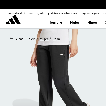
buscador de tiendas
ayuda
pedidos y devoluciones
tarjetas regalo
ún
Hombre
Mujer
Niños
/
/
Atrás
Inicio
Mujer
Ropa