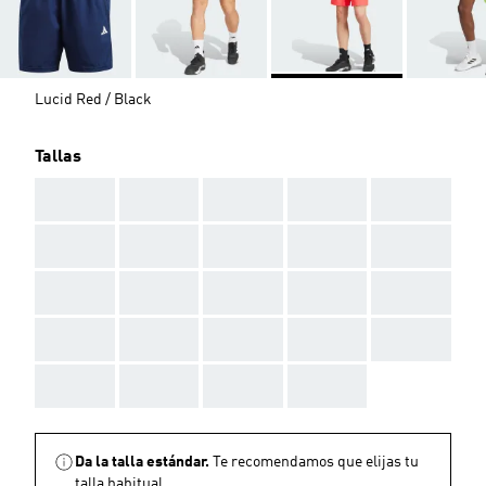
Lucid Red / Black
Tallas
AAA
AAA
AAA
AAA
AAA
AAA
AAA
AAA
AAA
AAA
AAA
AAA
AAA
AAA
AAA
AAA
AAA
AAA
AAA
AAA
AAA
AAA
AAA
AAA
Da la talla estándar.
Te recomendamos que elijas tu
talla habitual.