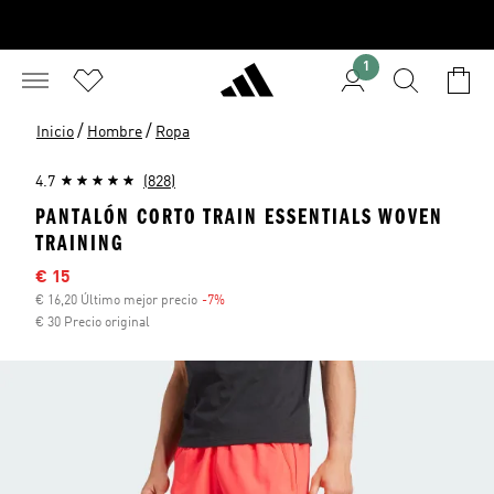
1
/
/
Inicio
Hombre
Ropa
4.7
(828)
PANTALÓN CORTO TRAIN ESSENTIALS WOVEN
TRAINING
Precio rebajado
€ 15
€ 16,20 Último mejor precio
-7%
Descuento
€ 30 Precio original