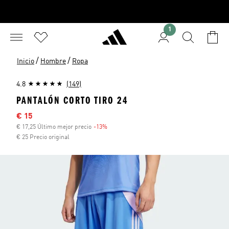
1
/
/
Inicio
Hombre
Ropa
4.8
(149)
PANTALÓN CORTO TIRO 24
Precio rebajado
€ 15
€ 17,25 Último mejor precio
-13%
Descuento
€ 25 Precio original