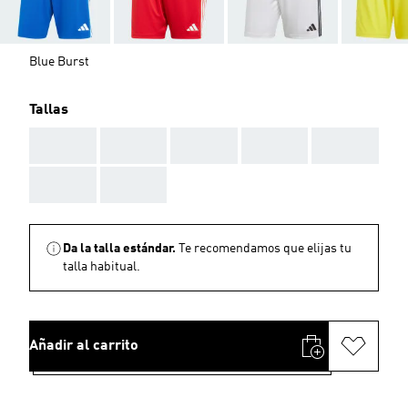
Blue Burst
Tallas
AAA
AAA
AAA
AAA
AAA
AAA
AAA
Da la talla estándar.
Te recomendamos que elijas tu
talla habitual.
Añadir al carrito