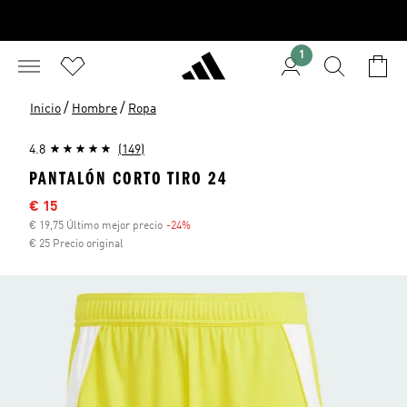
1
/
/
Inicio
Hombre
Ropa
4.8
(149)
PANTALÓN CORTO TIRO 24
Precio rebajado
€ 15
€ 19,75 Último mejor precio
-24%
Descuento
€ 25 Precio original