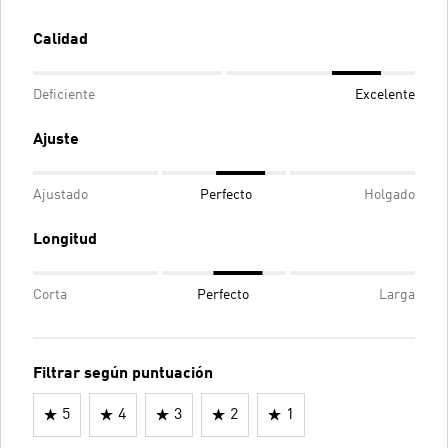
Calidad
Deficiente
Excelente
Ajuste
Ajustado
Perfecto
Holgado
Longitud
Corta
Perfecto
Larga
Filtrar según puntuación
5
4
3
2
1