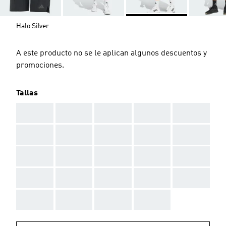
Halo Silver
A este producto no se le aplican algunos descuentos y
promociones.
Tallas
AAA
AAA
AAA
AAA
AAA
AAA
AAA
AAA
AAA
AAA
AAA
AAA
AAA
AAA
AAA
AAA
AAA
AAA
AAA
AAA
AAA
AAA
AAA
AAA