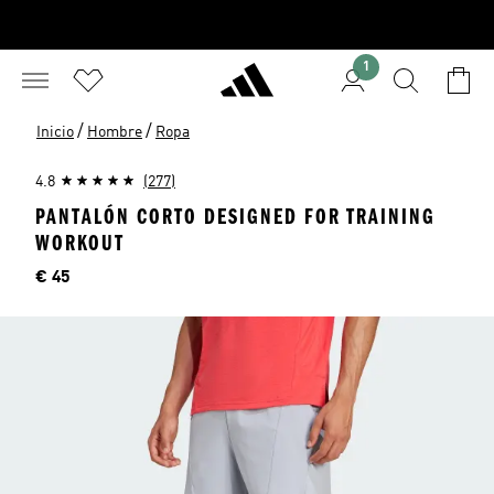
1
/
/
Inicio
Hombre
Ropa
4.8
(277)
PANTALÓN CORTO DESIGNED FOR TRAINING
WORKOUT
Precio
€ 45