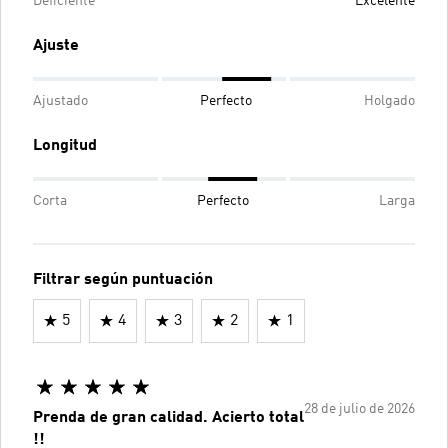
Deficiente
Excelente
Ajuste
Ajustado
Perfecto
Holgado
Longitud
Corta
Perfecto
Larga
Filtrar según puntuación
5
4
3
2
1
28 de julio de 2026
Prenda de gran calidad. Acierto total
!!