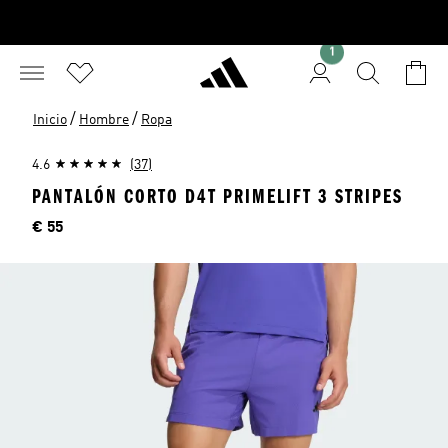
1
/
/
Inicio
Hombre
Ropa
4.6
(37)
PANTALÓN CORTO D4T PRIMELIFT 3 STRIPES
Precio
€ 55