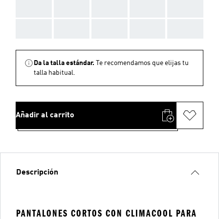
AAA
AAA
AAA
AAA
AAA
AAA
AAA
AAA
AAA
AAA
Da la talla estándar.
Te recomendamos que elijas tu
talla habitual.
Añadir al carrito
Descripción
PANTALONES CORTOS CON CLIMACOOL PARA