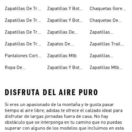
Zapatillas De Trail
Zapatillas Y Botas
Chaquetas Gore-
Running
De Senderismo
tex®
Zapatillas De Trail
Zapatillas Y Botas
Chaquetas De
Running
De Senderismo
Invierno
Zapatillas De Trail
Zapatillas De
Zapatillas
Impermeables
Para Hombre
Running Para
Senderismo Para
Outdoor
Zapatillas De Trail
Zapatos De
Zapatillas Trail
Hombre
Mujer
Running Para
Escalada
Negras
Pantalones Cortos
Zapatillas Mtb
Zapatillas
Mujer
Para Trail
Trekking Negras
Ropa De
Zapatillas Y Botas
Zapatillas Mtb
Running
Senderismo
Gore-tex®
Para Mujer
DISFRUTA DEL AIRE PURO
Si eres un apasionado de la montaña y te gusta pasar
tiempo al aire libre, adidas te ofrece el calzado ideal para
disfrutar de largas jornadas fuera de casa. No hay
obstáculo que se interponga en tu camino que no puedas
superar con alguno de los modelos que incluimos en esta