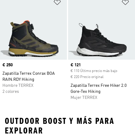
Añadir a la lista de deseos
Añ
Precio
€ 250
Precio actual
€ 121
€ 110 Último precio más bajo
Zapatilla Terrex Conrax BOA
€ 220 Precio original
RAIN.RDY Hiking
Hombre TERREX
Zapatilla Terrex Free Hiker 2.0
2 colores
Gore-Tex Hiking
Mujer TERREX
OUTDOOR BOOST Y MÁS PARA
EXPLORAR