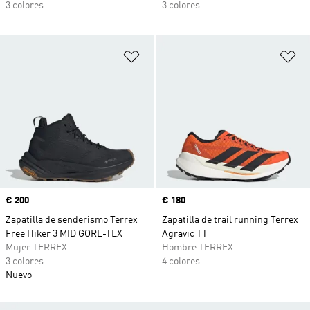
3 colores
3 colores
Añadir a la lista de deseos
Añ
Precio
€ 200
Precio
€ 180
Zapatilla de senderismo Terrex
Zapatilla de trail running Terrex
Free Hiker 3 MID GORE-TEX
Agravic TT
Mujer TERREX
Hombre TERREX
3 colores
4 colores
Nuevo