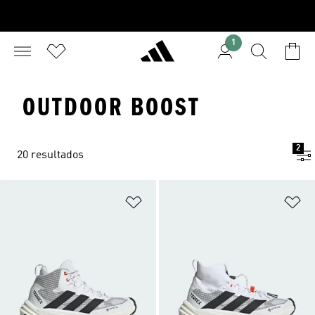
1
OUTDOOR BOOST
2
20 resultados
Añadir a la lista de deseos
Añ