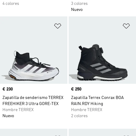
4 colores
3 colores
Nuevo
Añadir a la lista de deseos
Añ
Precio
€ 230
Precio
€ 250
Zapatilla de senderismo TERREX
Zapatilla Terrex Conrax BOA
FREEHIKER 3 Ultra GORE-TEX
RAIN.RDY Hiking
Hombre TERREX
Hombre TERREX
Nuevo
2 colores