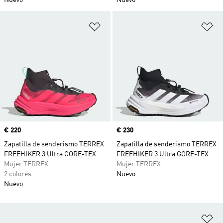
Nuevo
Nuevo
Añadir a la lista de deseos
Añ
Precio
€ 220
Precio
€ 230
Zapatilla de senderismo TERREX
Zapatilla de senderismo TERREX
FREEHIKER 3 Ultra GORE-TEX
FREEHIKER 3 Ultra GORE-TEX
Mujer TERREX
Mujer TERREX
2 colores
Nuevo
Nuevo
Añ