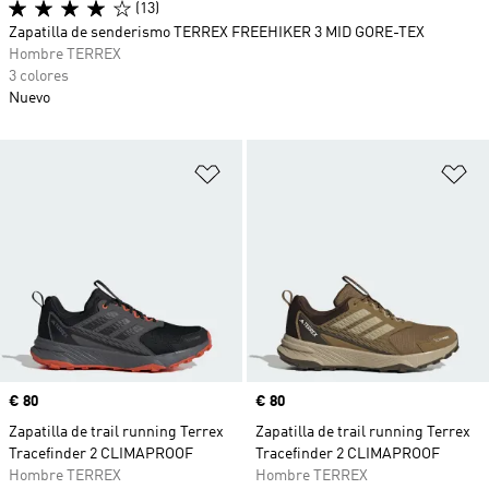
(13)
Zapatilla de senderismo TERREX FREEHIKER 3 MID GORE-TEX
Hombre TERREX
3 colores
Nuevo
Añadir a la lista de deseos
Añ
Precio
€ 80
Precio
€ 80
Zapatilla de trail running Terrex
Zapatilla de trail running Terrex
Tracefinder 2 CLIMAPROOF
Tracefinder 2 CLIMAPROOF
Hombre TERREX
Hombre TERREX