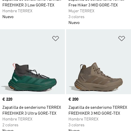
FREEHIKER 3 Low GORE-TEX
Free Hiker 3 MID GORE-TEX
Hombre TERREX
Mujer TERREX
Nuevo
3 colores
Nuevo
Añadir a la lista de deseos
Añ
Precio
€ 220
Precio
€ 200
Zapatilla de senderismo TERREX
Zapatilla de senderismo TERREX
FREEHIKER 3 Ultra GORE-TEX
FREEHIKER 3 MID GORE-TEX
Hombre TERREX
Hombre TERREX
2 colores
3 colores