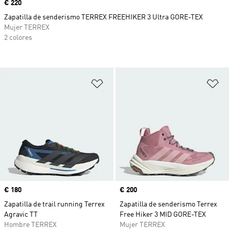
Precio
€ 220
Zapatilla de senderismo TERREX FREEHIKER 3 Ultra GORE-TEX
Mujer TERREX
2 colores
Añadir a la lista de deseos
Añ
Precio
€ 180
Precio
€ 200
Zapatilla de trail running Terrex
Zapatilla de senderismo Terrex
Agravic TT
Free Hiker 3 MID GORE-TEX
Hombre TERREX
Mujer TERREX