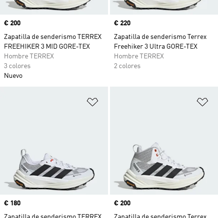
Precio
€ 200
Precio
€ 220
Zapatilla de senderismo TERREX
Zapatilla de senderismo Terrex
FREEHIKER 3 MID GORE-TEX
Freehiker 3 Ultra GORE-TEX
Hombre TERREX
Hombre TERREX
3 colores
2 colores
Nuevo
Añadir a la lista de deseos
Añ
Precio
€ 180
Precio
€ 200
Zapatilla de senderismo TERREX
Zapatilla de senderismo Terrex