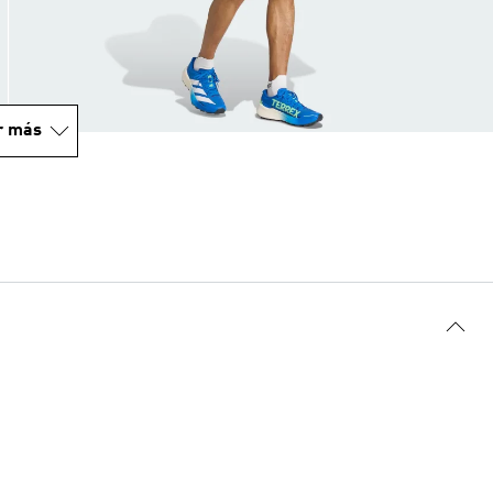
r más