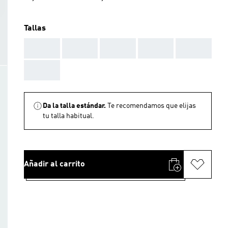
Tallas
AAA
AAA
AAA
AAA
AAA
AAA
Da la talla estándar.
Te recomendamos que elijas
tu talla habitual.
Añadir al carrito