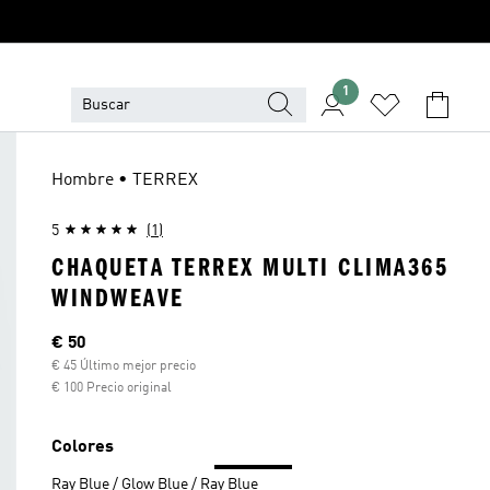
1
Hombre • TERREX
5
(1)
CHAQUETA TERREX MULTI CLIMA365
WINDWEAVE
Precio actual
€ 50
€ 45 Último mejor precio
€ 100 Precio original
Colores
Ray Blue / Glow Blue / Ray Blue