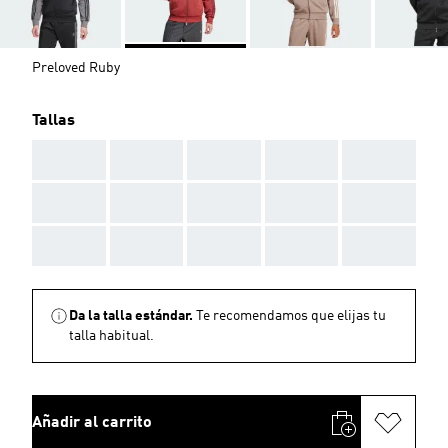
Preloved Ruby
Tallas
AAA
AAA
AAA
AAA
AAA
AAA
AAA
AAA
AAA
AAA
AAA
AAA
AAA
AAA
AAA
Da la talla estándar.
Te recomendamos que elijas tu
talla habitual.
Añadir al carrito