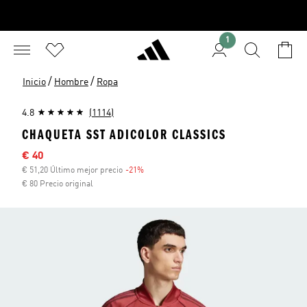
1
/
/
Inicio
Hombre
Ropa
4.8
(1114)
CHAQUETA SST ADICOLOR CLASSICS
Precio rebajado
€ 40
€ 51,20 Último mejor precio
-21%
Descuento
€ 80 Precio original