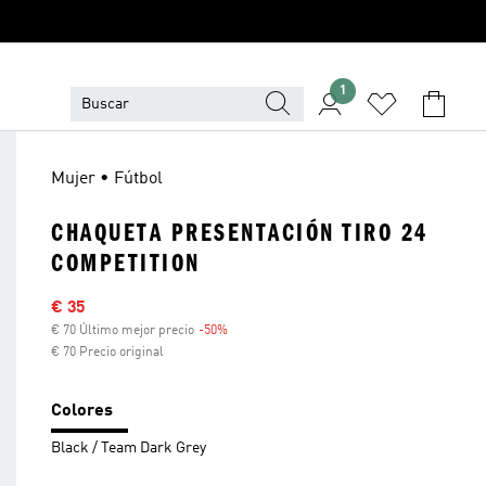
1
Mujer • Fútbol
CHAQUETA PRESENTACIÓN TIRO 24
COMPETITION
Precio rebajado
€ 35
€ 70 Último mejor precio
-50%
Descuento
€ 70 Precio original
Colores
Black / Team Dark Grey