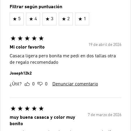
Filtrar según puntuación
5
4
3
2
1
19 de abril de 2026
Mi color favorito
Casaca ligera pero bonita me pedi en dos tallas otra
de regalo recomendado
Joseph12k2
¿Útil?
0
0
Denunciar comentario
7 de marzo de 2026
muy buena casaca y color muy
bonito