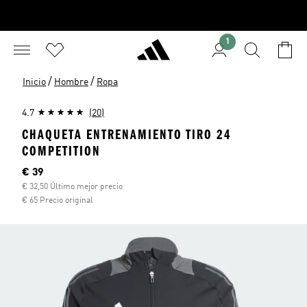
1
/
/
Inicio
Hombre
Ropa
4.7
(20)
CHAQUETA ENTRENAMIENTO TIRO 24
COMPETITION
Precio actual
€ 39
€ 32,50 Último mejor precio
€ 65 Precio original