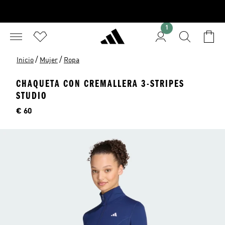
1
/
/
Inicio
Mujer
Ropa
CHAQUETA CON CREMALLERA 3-STRIPES
STUDIO
Precio
€ 60