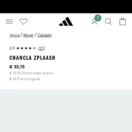
1
/
/
Inicio
Mujer
Calzado
3.9
(21)
CHANCLA ZPLAASH
Precio actual
€ 33,15
€ 32,50 Último mejor precio
€ 65 Precio original