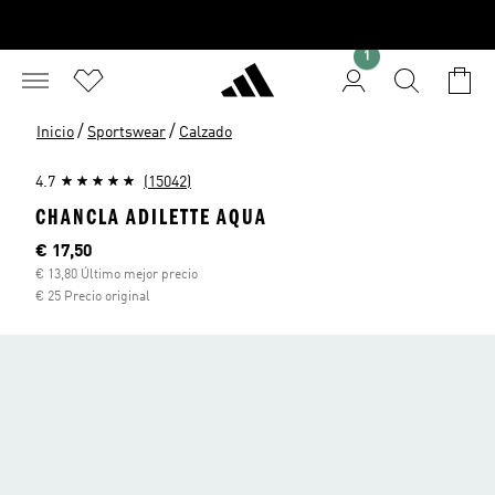
1
/
/
Inicio
Sportswear
Calzado
4.7
(15042)
CHANCLA ADILETTE AQUA
Precio actual
€ 17,50
€ 13,80 Último mejor precio
€ 25 Precio original