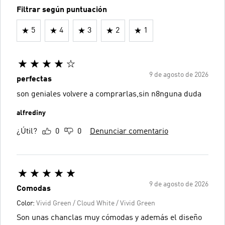
Filtrar según puntuación
5
4
3
2
1
9 de agosto de 2026
perfectas
son geniales volvere a comprarlas,sin n8nguna duda
alfrediny
¿Útil?
0
0
Denunciar comentario
9 de agosto de 2026
Comodas
Color:
Vivid Green / Cloud White / Vivid Green
Son unas chanclas muy cómodas y además el diseño