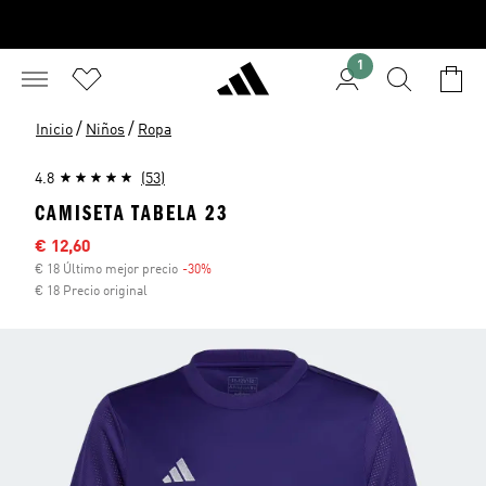
1
/
/
Inicio
Niños
Ropa
4.8
(53)
CAMISETA TABELA 23
Precio rebajado
€ 12,60
€ 18 Último mejor precio
-30%
Descuento
€ 18 Precio original