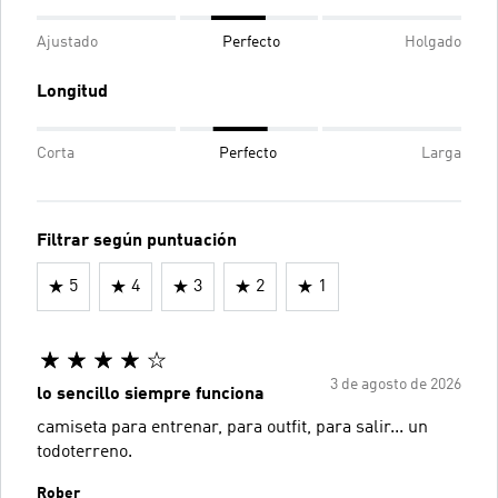
Ajustado
Perfecto
Holgado
Longitud
Corta
Perfecto
Larga
Filtrar según puntuación
5
4
3
2
1
3 de agosto de 2026
lo sencillo siempre funciona
camiseta para entrenar, para outfit, para salir... un
todoterreno.
Rober