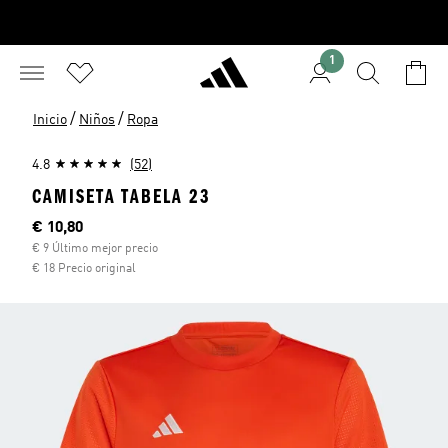
1
/
/
Inicio
Niños
Ropa
4.8
(52)
CAMISETA TABELA 23
Precio actual
€ 10,80
€ 9 Último mejor precio
€ 18 Precio original