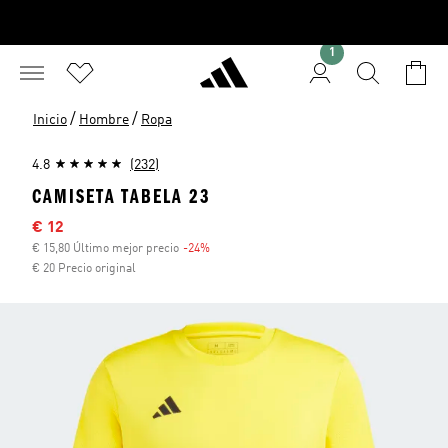
1
/
/
Inicio
Hombre
Ropa
4.8
(232)
CAMISETA TABELA 23
Precio rebajado
€ 12
€ 15,80 Último mejor precio
-24%
Descuento
€ 20 Precio original