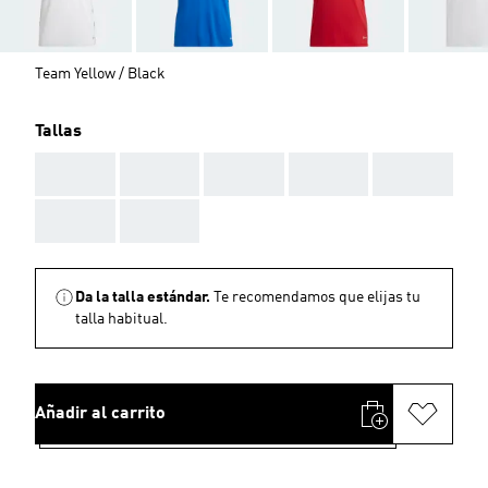
Team Yellow / Black
Tallas
AAA
AAA
AAA
AAA
AAA
AAA
AAA
Da la talla estándar.
Te recomendamos que elijas tu
talla habitual.
Añadir al carrito