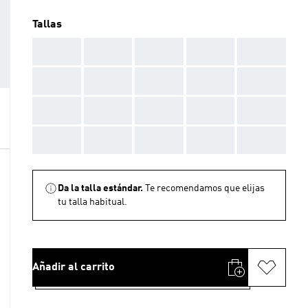
Tallas
AAA
AAA
AAA
AAA
AAA
AAA
AAA
AAA
AAA
AAA
AAA
AAA
AAA
AAA
AAA
AAA
AAA
AAA
AAA
AAA
Da la talla estándar.
Te recomendamos que elijas
tu talla habitual.
Añadir al carrito