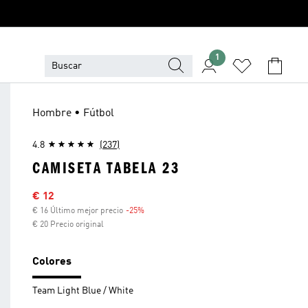
1
Hombre • Fútbol
4.8
(237)
CAMISETA TABELA 23
Precio rebajado
€ 12
€ 16 Último mejor precio
-25%
Descuento
€ 20 Precio original
Colores
Team Light Blue / White