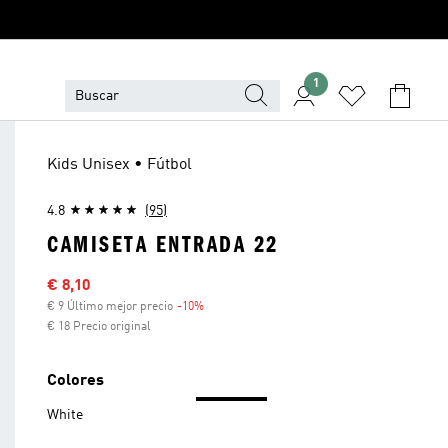
1
Kids Unisex • Fútbol
4.8
(95)
CAMISETA ENTRADA 22
Precio rebajado
€ 8,10
€ 9 Último mejor precio
-10%
Descuento
€ 18 Precio original
Colores
White