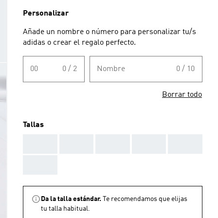
Personalizar
Añade un nombre o número para personalizar tu/s
adidas o crear el regalo perfecto.
00
0 / 2
Nombre
0 / 10
Borrar todo
Tallas
AAA
AAA
AAA
AAA
AAA
AAA
Da la talla estándar.
Te recomendamos que elijas
tu talla habitual.