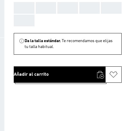
AAA
AAA
AAA
AAA
AAA
AAA
Da la talla estándar.
Te recomendamos que elijas
tu talla habitual.
Añadir al carrito