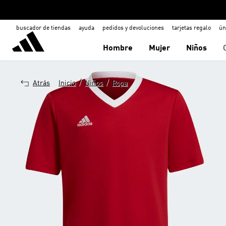
buscador de tiendas
ayuda
pedidos y devoluciones
tarjetas regalo
ún
Hombre
Mujer
Niños
/
/
Atrás
Inicio
Niños
Ropa