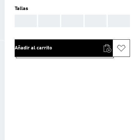
Tallas
AAA
AAA
AAA
AAA
AAA
Añadir al carrito