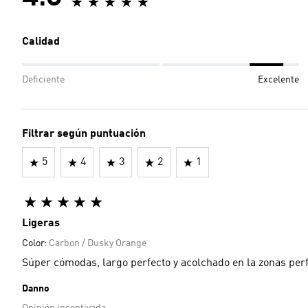
Calidad
Deficiente
Excelente
Filtrar según puntuación
5
4
3
2
1
Ligeras
Color:
Carbon / Dusky Orange
Súper cómodas, largo perfecto y acolchado en la zonas perf
Danno