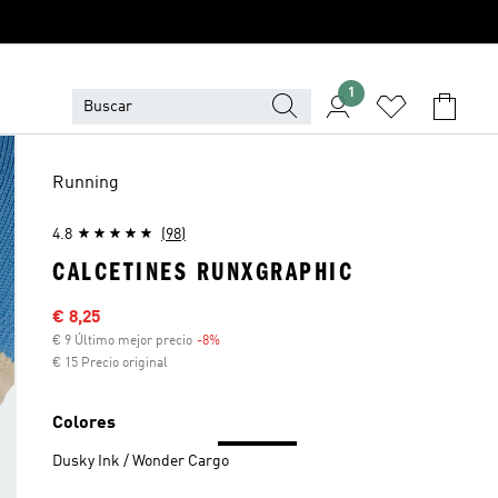
1
Running
4.8
(98)
CALCETINES RUNXGRAPHIC
Precio rebajado
€ 8,25
€ 9 Último mejor precio
-8%
Descuento
€ 15 Precio original
Colores
Dusky Ink / Wonder Cargo