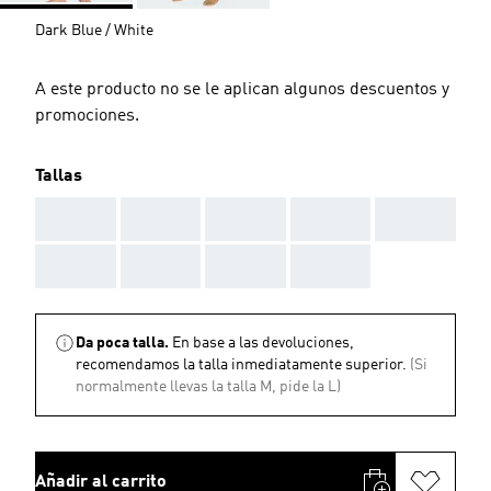
Dark Blue / White
A este producto no se le aplican algunos descuentos y
promociones.
Tallas
AAA
AAA
AAA
AAA
AAA
AAA
AAA
AAA
AAA
Da poca talla.
En base a las devoluciones,
recomendamos la talla inmediatamente superior.
(Si
normalmente llevas la talla M, pide la L)
Añadir al carrito