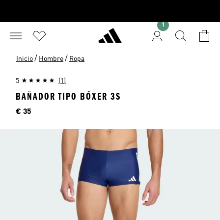
1
/
/
Inicio
Hombre
Ropa
5
(1)
BAÑADOR TIPO BÓXER 3S
Precio
€ 35