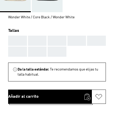
Wonder White / Core Black / Wonder White
Tallas
AAA
AAA
AAA
AAA
AAA
AAA
AAA
AAA
Da la talla estándar.
Te recomendamos que elijas tu
talla habitual.
Añadir al carrito