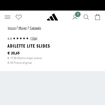
1
/
/
Inicio
Mujer
Calzado
4.6
(104)
ADILETTE LITE SLIDES
Precio actual
€ 20,65
€ 17,50 Último mejor precio
€ 35 Precio original