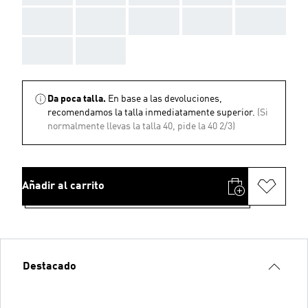
AAA
AAA
AAA
AAA
AAA
AAA
AAA
Da poca talla.
En base a las devoluciones,
recomendamos la talla inmediatamente superior.
(Si
normalmente llevas la talla 40, pide la 40 2/3)
Añadir al carrito
Destacado