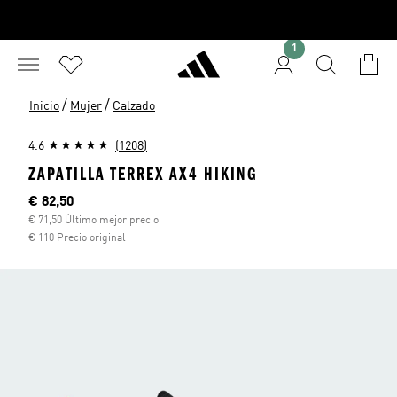
1
/
/
Inicio
Mujer
Calzado
4.6
(1208)
ZAPATILLA TERREX AX4 HIKING
Precio actual
€ 82,50
€ 71,50 Último mejor precio
€ 110 Precio original