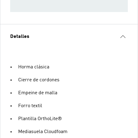
Detalles
Horma clásica
Cierre de cordones
Empeine de malla
Forro textil
Plantilla OrthoLite®
Mediasuela Cloudfoam