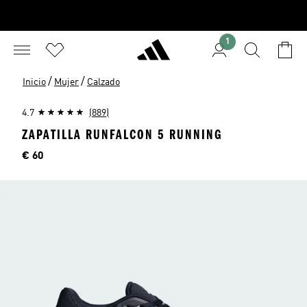
1
/
/
Inicio
Mujer
Calzado
4.7
(889)
ZAPATILLA RUNFALCON 5 RUNNING
Precio
€ 60