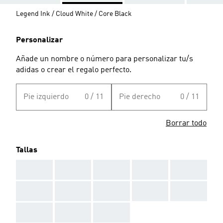
Legend Ink / Cloud White / Core Black
Personalizar
Añade un nombre o número para personalizar tu/s
adidas o crear el regalo perfecto.
Pie izquierdo
0 / 11
Pie derecho
0 / 11
Borrar todo
Tallas
AAA
AAA
AAA
AAA
AAA
AAA
AAA
AAA
AAA
AAA
AAA
AAA
AAA