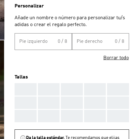
Personalizar
Añade un nombre o número para personalizar tu/s
adidas o crear el regalo perfecto.
Pie izquierdo
0 / 8
Pie derecho
0 / 8
Borrar todo
Tallas
AAA
AAA
AAA
AAA
AAA
AAA
AAA
AAA
AAA
AAA
AAA
AAA
AAA
AAA
AAA
Da la talla estándar.
Te recomendamos que elijas